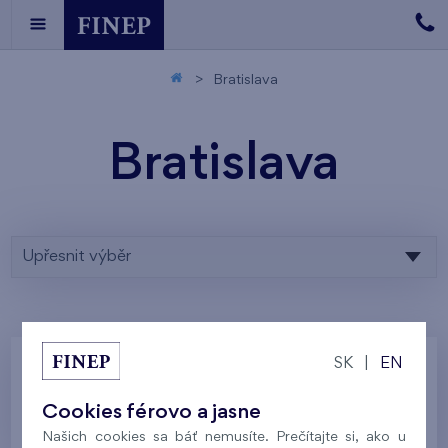
Bratislava
Bratislava
Upřesnit výběr
SK
|
EN
Zadaným parametrom nezodpovedá žiadny
Cookies férovo a jasne
výsledok, skúste ich prosím upraviť.
Našich cookies sa báť nemusíte. Prečítajte si, ako u