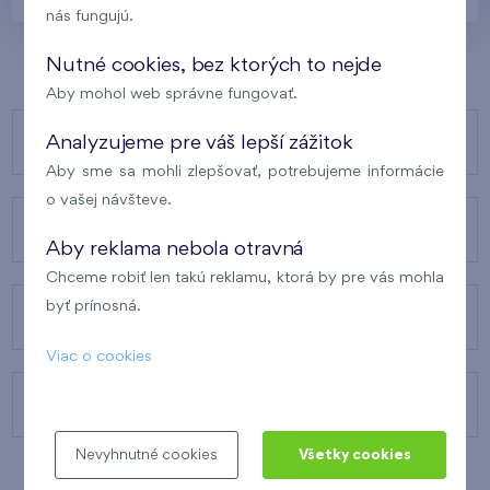
nás fungujú.
Nutné cookies, bez ktorých to nejde
Aby mohol web správne fungovať.
NAŠE PROJEKTY
Analyzujeme pre váš lepší zážitok
Aby sme sa mohli zlepšovať, potrebujeme informácie
o vašej návšteve.
O FINEPE
Aby reklama nebola otravná
Chceme robiť len takú reklamu, ktorá by pre vás mohla
byť prínosná.
NAŠE SLUŽBY
Viac o cookies
KONTAKTY
Nevyhnutné cookies
Všetky cookies