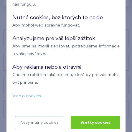
nás fungujú.
Nutné cookies, bez ktorých to nejde
Aby mohol web správne fungovať.
NAŠE PROJEKTY
Analyzujeme pre váš lepší zážitok
Aby sme sa mohli zlepšovať, potrebujeme informácie
o vašej návšteve.
O FINEPE
Aby reklama nebola otravná
Chceme robiť len takú reklamu, ktorá by pre vás mohla
byť prínosná.
NAŠE SLUŽBY
Viac o cookies
KONTAKTY
Nevyhnutné cookies
Všetky cookies