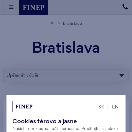
Bratislava
Bratislava
Upřesnit výběr
SK
|
EN
Zadaným parametrom nezodpovedá žiadny
Cookies férovo a jasne
výsledok, skúste ich prosím upraviť.
Našich cookies sa báť nemusíte. Prečítajte si, ako u