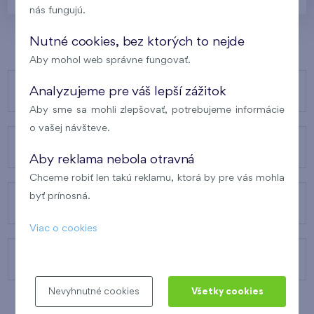
nás fungujú.
Nutné cookies, bez ktorých to nejde
Aby mohol web správne fungovať.
NAŠE PROJEKTY
Analyzujeme pre váš lepší zážitok
Aby sme sa mohli zlepšovať, potrebujeme informácie
o vašej návšteve.
O FINEPE
Aby reklama nebola otravná
Chceme robiť len takú reklamu, ktorá by pre vás mohla
byť prínosná.
NAŠE SLUŽBY
Viac o cookies
KONTAKTY
Nevyhnutné cookies
Všetky cookies