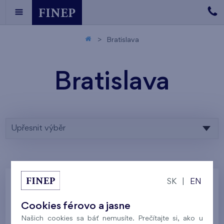
Bratislava
Bratislava
Upřesnit výběr
SK
|
EN
Zadaným parametrom nezodpovedá žiadny
Cookies férovo a jasne
výsledok, skúste ich prosím upraviť.
Našich cookies sa báť nemusíte. Prečítajte si, ako u