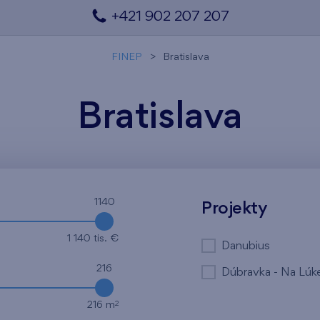
+421 902 207 207
FINEP
Bratislava
Bratislava
1140
Projekty
1 140 tis. €
Danubius
216
Dúbravka - Na Lúk
2
216 m