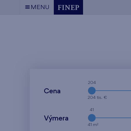
MENU
204
Cena
204 tis. €
41
Výmera
2
41 m