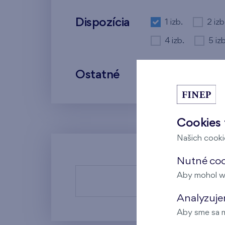
Dispozícia
1 izb.
2 izb
4 izb.
5 izb
Ostatné
K nasťahovaniu
Cookies 
Našich cookie
Nutné coo
Aby mohol w
Zadaným 
Analyzujem
Aby sme sa m