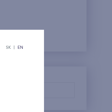
SK
|
EN
 upraviť.