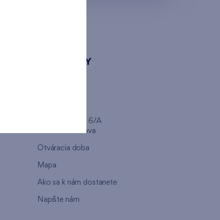
KONTAKTY
FINEP SK
pe
Trnavská cesta 6/A
821 08 Bratislava
Otváracia doba
Mapa
Ako sa k nám dostanete
Napíšte nám