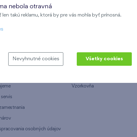
ma nebola otravná
len takú reklamu, ktorá by pre vás mohla byť prínosná.
es
NEPE
NAŠE SLUŽBY
Nevyhnutné cookies
Všetky cookies
e
Finančné služby
 vybrať práve nás
Ako prebieha kúpa bytu vo Fine
ujeme
Vzorkovňa
servis
zamestnania
inárov
spracovania osobných údajov