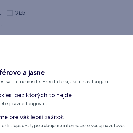
.
3 izb.
.
Vo výstavbe
férovo a jasne
s sa báť nemusíte. Prečítajte si, ako u nás fungujú.
kies, bez ktorých to nejde
eb správne fungovať.
parametrom nezodpovedá žiadny výsledok, skúste ich prosím
e pre váš lepší zážitok
ohli zlepšovať, potrebujeme informácie o vašej návšteve.