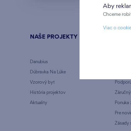
Aby rekla
Chceme robiť 
Viac o cooki
NAŠE PROJEKTY
O FI
Danubius
Kto sm
Dúbravka Na Lúke
Prečo si
Vzorový byt
Podpor
História projektov
Záručný 
Aktuality
Ponuka 
Pre nov
Zásady 