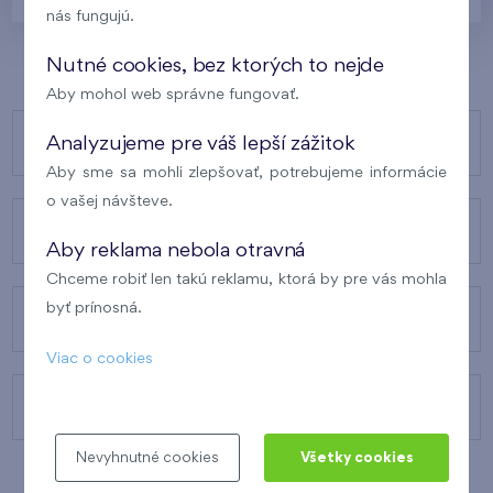
nás fungujú.
Nutné cookies, bez ktorých to nejde
Aby mohol web správne fungovať.
NAŠE PROJEKTY
Analyzujeme pre váš lepší zážitok
Aby sme sa mohli zlepšovať, potrebujeme informácie
o vašej návšteve.
O FINEPE
Aby reklama nebola otravná
Chceme robiť len takú reklamu, ktorá by pre vás mohla
byť prínosná.
NAŠE SLUŽBY
Viac o cookies
KONTAKTY
Nevyhnutné cookies
Všetky cookies