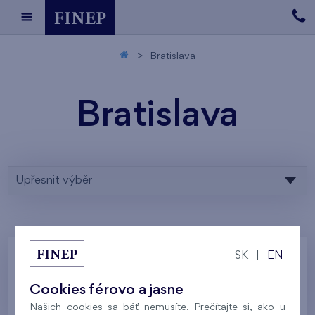
Bratislava
Bratislava
Upřesnit výběr
SK
|
EN
Zadaným parametrom nezodpovedá žiadny
Cookies férovo a jasne
výsledok, skúste ich prosím upraviť.
Našich cookies sa báť nemusíte. Prečítajte si, ako u