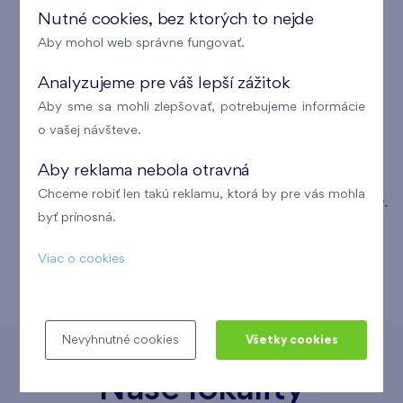
kanceláriám za sprostredkovanie kúpy bytu.
Nutné cookies, bez ktorých to nejde
Aby mohol web správne fungovať.
Ponúkame Vám bezplatné finančné služby.
Pomôžeme Vám pri vybavovaní hypotéky a
Analyzujeme pre váš lepší zážitok
poistení nehnuteľnosti.
Aby sme sa mohli zlepšovať, potrebujeme informácie
o vašej návšteve.
Poskytujeme predĺženú záruku 3 roky na všetky
predané byty v Bratislave.
Aby reklama nebola otravná
Chceme robiť len takú reklamu, ktorá by pre vás mohla
Kladieme veľký dôraz na vzhľad a vybavenie bytov.
byť prínosná.
Bez problémov vieme zapracovať rôzne klientske
zmeny, pokiaľ to technické normy dovoľujú.
Viac o cookies
Nevyhnutné cookies
Všetky cookies
Naše lokality