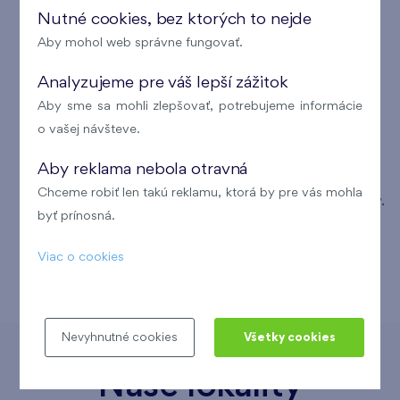
kanceláriám za sprostredkovanie kúpy bytu.
Nutné cookies, bez ktorých to nejde
Aby mohol web správne fungovať.
Ponúkame Vám bezplatné finančné služby.
Pomôžeme Vám pri vybavovaní hypotéky a
Analyzujeme pre váš lepší zážitok
poistení nehnuteľnosti.
Aby sme sa mohli zlepšovať, potrebujeme informácie
o vašej návšteve.
Poskytujeme predĺženú záruku 3 roky na všetky
predané byty v Bratislave.
Aby reklama nebola otravná
Chceme robiť len takú reklamu, ktorá by pre vás mohla
Kladieme veľký dôraz na vzhľad a vybavenie bytov.
byť prínosná.
Bez problémov vieme zapracovať rôzne klientske
zmeny, pokiaľ to technické normy dovoľujú.
Viac o cookies
Nevyhnutné cookies
Všetky cookies
Naše lokality