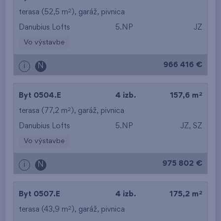
2
terasa (52,5 m
),
garáž
,
pivnica
Danubius Lofts
5.NP
JZ
Vo výstavbe
966 416 €
i
N
2
Byt 0504.E
4 izb.
157,6 m
2
terasa (77,2 m
),
garáž
,
pivnica
Danubius Lofts
5.NP
JZ, SZ
Vo výstavbe
975 802 €
i
N
2
Byt 0507.E
4 izb.
175,2 m
2
terasa (43,9 m
),
garáž
,
pivnica