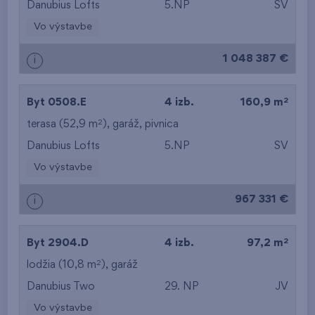
Danubius Lofts
5.NP
SV
Vo výstavbe
1 048 387 €
i
2
Byt 0508.E
4 izb.
160,9 m
2
terasa (52,9 m
),
garáž
,
pivnica
Danubius Lofts
5.NP
SV
Vo výstavbe
967 331 €
i
2
Byt 2904.D
4 izb.
97,2 m
2
lodžia (10,8 m
),
garáž
Danubius Two
29. NP
JV
Vo výstavbe