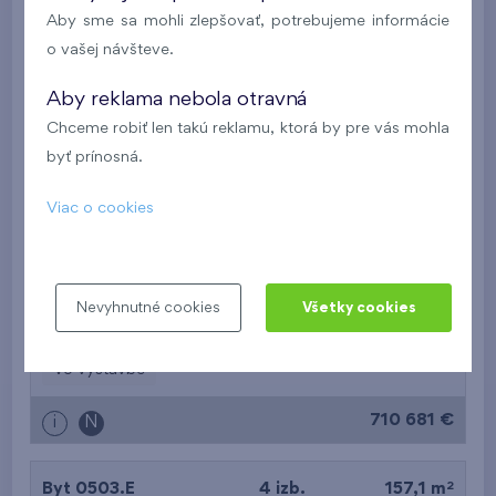
Aby sme sa mohli zlepšovať, potrebujeme informácie
2
Apartmán 0417A.E
4 izb.
169,9 m
o vašej návšteve.
garáž
,
pivnica
Aby reklama nebola otravná
Danubius Lofts
4.NP
JV, SV
Chceme robiť len takú reklamu, ktorá by pre vás mohla
Vo výstavbe
byť prínosná.
942 994 €
i
Viac o cookies
2
Byt 2801.D
4 izb.
99,9 m
2
lodžia (10,8 m
),
garáž
Nevyhnutné cookies
Všetky cookies
Danubius Two
28. NP
SZ
Vo výstavbe
710 681 €
i
N
2
Byt 0503.E
4 izb.
157,1 m