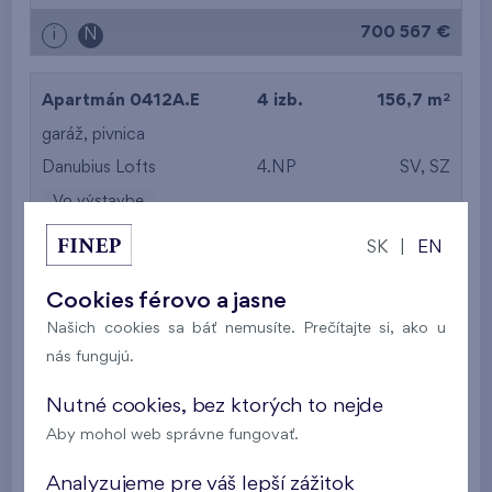
700 567 €
i
N
2
Apartmán 0412A.E
4 izb.
156,7 m
garáž
,
pivnica
Danubius Lofts
4.NP
SV, SZ
Vo výstavbe
SK
|
EN
869 952 €
i
Cookies férovo a jasne
2
Byt 2701.D
4 izb.
100 m
Našich cookies sa báť nemusíte. Prečítajte si, ako u
2
lodžia (10,8 m
),
garáž
nás fungujú.
Danubius Two
27. NP
SZ
Nutné cookies, bez ktorých to nejde
Vo výstavbe
Aby mohol web správne fungovať.
705 728 €
i
N
Analyzujeme pre váš lepší zážitok