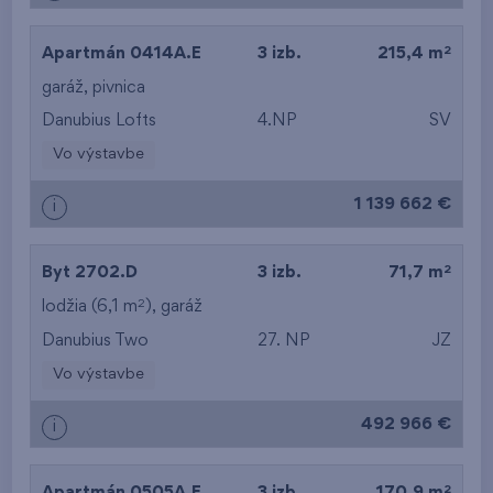
2
Apartmán 0414A.E
3 izb.
215,4 m
garáž
,
pivnica
Danubius Lofts
4.NP
SV
Vo výstavbe
1 139 662 €
i
2
Byt 2702.D
3 izb.
71,7 m
2
lodžia (6,1 m
),
garáž
Danubius Two
27. NP
JZ
Vo výstavbe
492 966 €
i
2
Apartmán 0505A.E
3 izb.
170,9 m