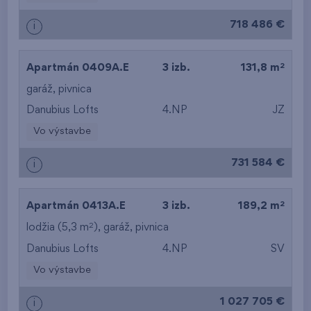
718 486 €
i
2
Apartmán 0409A.E
3 izb.
131,8 m
garáž
,
pivnica
Danubius Lofts
4.NP
JZ
Vo výstavbe
731 584 €
i
2
Apartmán 0413A.E
3 izb.
189,2 m
2
lodžia (5,3 m
),
garáž
,
pivnica
Danubius Lofts
4.NP
SV
Vo výstavbe
1 027 705 €
i