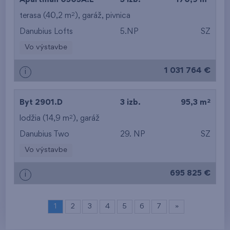
2
terasa (40,2 m
),
garáž
,
pivnica
Danubius Lofts
5.NP
SZ
Vo výstavbe
1 031 764 €
i
2
Byt 2901.D
3 izb.
95,3 m
2
lodžia (14,9 m
),
garáž
Danubius Two
29. NP
SZ
Vo výstavbe
695 825 €
i
1
2
3
4
5
6
7
»