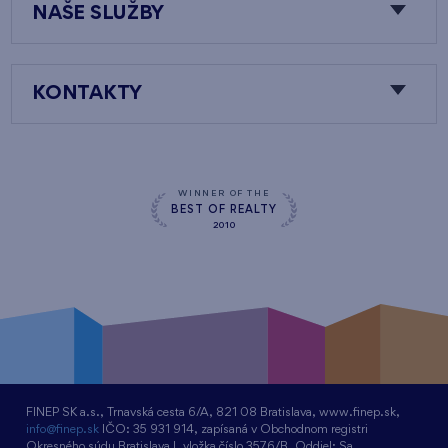
NAŠE SLUŽBY
KONTAKTY
WINNER OF THE
BEST OF REALTY
2010
FINEP SK a.s., Trnavská cesta 6/A, 821 08 Bratislava, www.finep.sk,
info@finep.sk
IČO: 35 931 914, zapísaná v Obchodnom registri
Okresného súdu Bratislava I, vložka číslo 3576/B, Oddiel: Sa