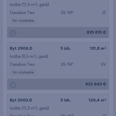
od najdrahšieho
2
lodžia (11,3 m
),
garáž
Danubius Two
29. NP
JZ
od najmenšej výmery
Vo výstavbe
od najväčšej výmery
835 615 €
i
od najmenšej
dispozície
2
Byt 2906.D
5 izb.
131,8 m
od najväčšej
2
lodžia (8,5 m
),
garáž
Danubius Two
29. NP
SV
dispozície
Vo výstavbe
od najnižšieho
832 843 €
i
podlažia
od najvyššieho
2
Byt 3003.D
5 izb.
129,4 m
2
lodžia (11,3 m
),
garáž
podlažia