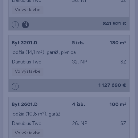
Danubius Two
30. NP
JZ
Vo výstavbe
841 921 €
i
N
2
Byt 3201.D
5 izb.
180 m
2
lodžia (14,1 m
),
garáž
,
pivnica
Danubius Two
32. NP
SZ
Vo výstavbe
1 127 690 €
i
2
Byt 2601.D
4 izb.
100 m
2
lodžia (10,8 m
),
garáž
Danubius Two
26. NP
SZ
Vo výstavbe