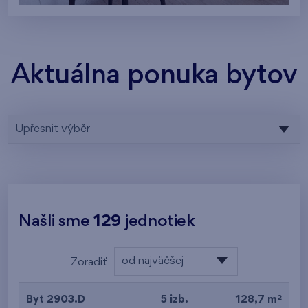
Aktuálna ponuka bytov
Upřesnit výběr
Našli sme
129
jednotiek
od najväčšej
Zoradiť
dispozície
od najlacnejšieho
2
Byt 2903.D
5 izb.
128,7 m