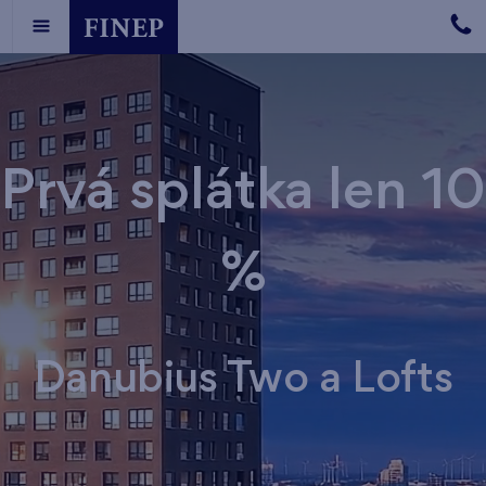
Prvá splátka len 10
%
Danubius Two a Lofts