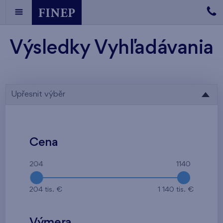
Výsledky Vyhľadávania
Upřesnit výběr
Cena
204
1140
204 tis. €
1 140 tis. €
Výmera