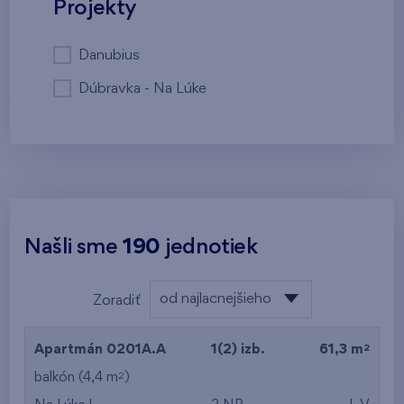
Projekty
Danubius
Dúbravka - Na Lúke
Našli sme
190
jednotiek
od najlacnejšieho
Zoradiť
od najlacnejšieho
2
Apartmán 0201A.A
1(2) izb.
61,3 m
od najdrahšieho
2
balkón (4,4 m
)