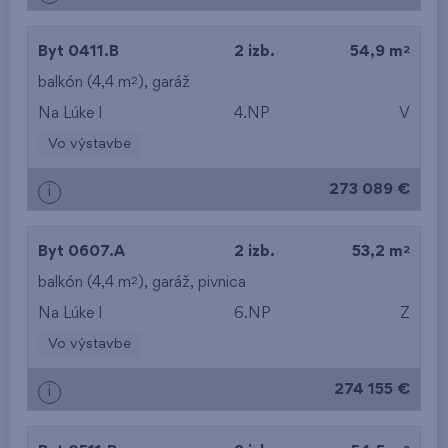
2
Byt 0411.B
2 izb.
54,9 m
2
balkón (4,4 m
),
garáž
Na Lúke I
4.NP
V
Vo výstavbe
273 089 €
i
2
Byt 0607.A
2 izb.
53,2 m
2
balkón (4,4 m
),
garáž
,
pivnica
Na Lúke I
6.NP
Z
Vo výstavbe
274 155 €
i