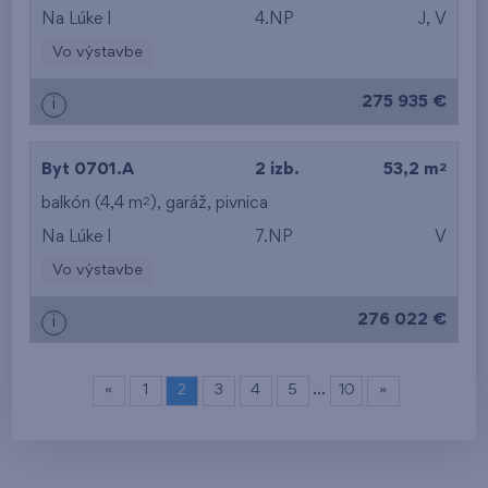
Na Lúke I
4.NP
J, V
Vo výstavbe
275 935 €
i
2
Byt 0701.A
2 izb.
53,2 m
2
balkón (4,4 m
),
garáž
,
pivnica
Na Lúke I
7.NP
V
Vo výstavbe
276 022 €
i
…
«
1
2
3
4
5
10
»