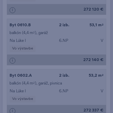
272 120 €
i
2
Byt 0610.B
2 izb.
53,1 m
2
balkón (4,4 m
),
garáž
Na Lúke I
6.NP
V
Vo výstavbe
272 140 €
i
2
Byt 0602.A
2 izb.
53,2 m
2
balkón (4,4 m
),
garáž
,
pivnica
Na Lúke I
6.NP
V
Vo výstavbe
272 337 €
i