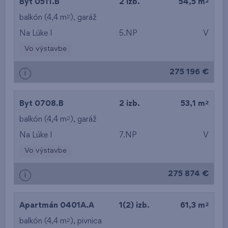
2
Byt 0511.B
2 izb.
54,5 m
2
balkón (4,4 m
),
garáž
Na Lúke I
5.NP
V
Vo výstavbe
275 196 €
i
2
Byt 0708.B
2 izb.
53,1 m
2
balkón (4,4 m
),
garáž
Na Lúke I
7.NP
V
Vo výstavbe
275 874 €
i
2
Apartmán 0401A.A
1(2) izb.
61,3 m
2
balkón (4,4 m
),
pivnica