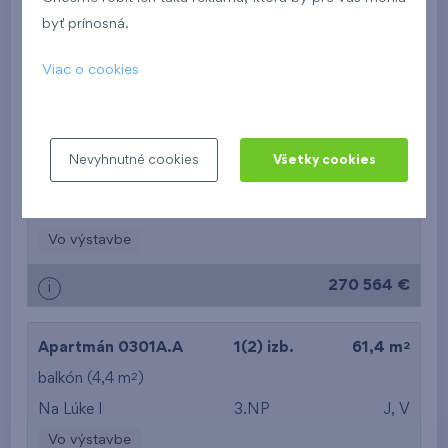
Na Lúke I
3.NP
V
byť prínosná.
Vo výstavbe
Viac o cookies
268 672 €
i
2
Byt 0510.B
2 izb.
53,4 m
Nevyhnutné cookies
Všetky cookies
2
balkón (4,4 m
),
garáž
Na Lúke I
5.NP
V
Vo výstavbe
270 564 €
i
2
Apartmán 0301A.A
1(2) izb.
61,4 m
2
balkón (4,4 m
)
Na Lúke I
3.NP
J, V
Vo výstavbe