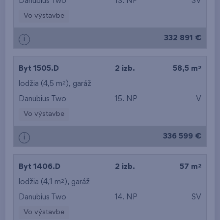
Danubius Two
13. NP
SV
od najmenšej výmery
Vo výstavbe
od najväčšej výmery
332 891 €
i
od najmenšej
dispozície
2
Byt 1505.D
2 izb.
58,5 m
od najväčšej
2
lodžia (4,5 m
),
garáž
Danubius Two
15. NP
V
dispozície
Vo výstavbe
od najnižšieho
336 599 €
i
podlažia
od najvyššieho
2
Byt 1406.D
2 izb.
57 m
2
lodžia (4,1 m
),
garáž
podlažia
Danubius Two
14. NP
SV
Vo výstavbe