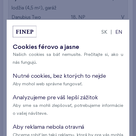
2
lodžia (4,5 m
),
garáž
Danubius Two
18. NP
V
Vo výstavbe
SK
|
EN
349 217 €
i
Cookies férovo a jasne
Našich cookies sa báť nemusíte. Prečítajte si, ako u
2
Byt 1706.D
2 izb.
57,4 m
nás fungujú.
2
lodžia (4,1 m
),
garáž
Nutné cookies, bez ktorých to nejde
Danubius Two
17. NP
SV
Aby mohol web správne fungovať.
Vo výstavbe
Analyzujeme pre váš lepší zážitok
350 083 €
i
Aby sme sa mohli zlepšovať, potrebujeme informácie
o vašej návšteve.
2
Byt 0115.B
3 izb.
82,5 m
Aby reklama nebola otravná
garáž
,
pivnica
Chceme robiť len takú reklamu, ktorá by pre vás mohla