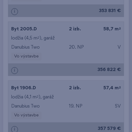
353 831 €
i
2
Byt 2005.D
2 izb.
58,7 m
2
lodžia (4,5 m
),
garáž
Danubius Two
20. NP
V
Vo výstavbe
356 822 €
i
2
Byt 1906.D
2 izb.
57,4 m
2
lodžia (4,1 m
),
garáž
Danubius Two
19. NP
SV
Vo výstavbe
357 579 €
i