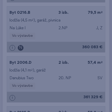
2
Byt 0216.B
3 izb.
79,5 m
2
lodžia (4,5 m
),
garáž
,
pivnica
Na Lúke I
2.NP
J, Z
Vo výstavbe
360 083 €
i
N
2
Byt 2006.D
2 izb.
57,4 m
2
lodžia (4,1 m
),
garáž
Danubius Two
20. NP
SV
Vo výstavbe
361 329 €
i