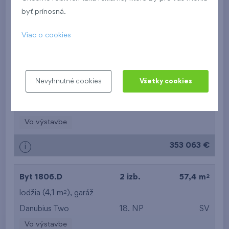
Na Lúke I
1.NP
Z
byť prínosná.
Vo výstavbe
Viac o cookies
351 346 €
i
2
Byt 1905.D
2 izb.
58,7 m
Nevyhnutné cookies
Všetky cookies
2
lodžia (4,5 m
),
garáž
Danubius Two
19. NP
V
Vo výstavbe
353 063 €
i
2
Byt 1806.D
2 izb.
57,4 m
2
lodžia (4,1 m
),
garáž
Danubius Two
18. NP
SV
Vo výstavbe