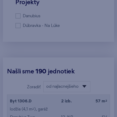
Projekty
Danubius
Dúbravka - Na Lúke
Našli sme
190
jednotiek
od najlacnejšieho
Zoradiť
od najlacnejšieho
2
Byt 1306.D
2 izb.
57 m
od najdrahšieho
2
lodžia (4,1 m
),
garáž