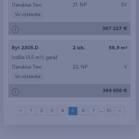
Danubius Two
21. NP
SV
Vo výstavbe
367 227 €
i
2
Byt 2305.D
2 izb.
58,9 m
2
lodžia (4,5 m
),
garáž
Danubius Two
23. NP
V
Vo výstavbe
369 656 €
i
…
«
1
2
3
4
5
6
7
10
»