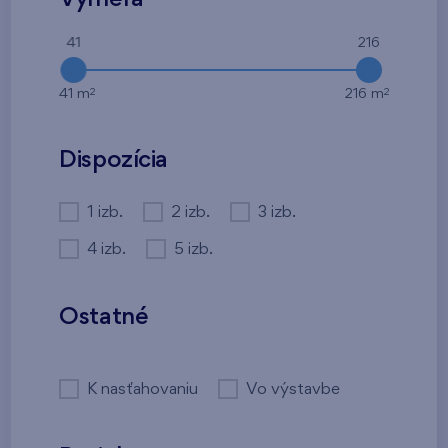
41
216
2
2
41 m
216 m
Dispozícia
1 izb.
2 izb.
3 izb.
4 izb.
5 izb.
Ostatné
K nasťahovaniu
Vo výstavbe