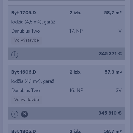
2
Byt 1705.D
2 izb.
58,7 m
2
lodžia (4,5 m
),
garáž
Danubius Two
17. NP
V
Vo výstavbe
345 371 €
i
2
Byt 1606.D
2 izb.
57,3 m
2
lodžia (4,1 m
),
garáž
Danubius Two
16. NP
SV
Vo výstavbe
345 810 €
i
N
2
Byt 1805.D
2 izb.
58,7 m