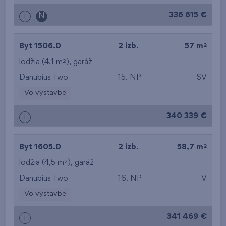
336 615 €
i
N
2
Byt 1506.D
2 izb.
57 m
2
lodžia (4,1 m
),
garáž
Danubius Two
15. NP
SV
Vo výstavbe
340 339 €
i
2
Byt 1605.D
2 izb.
58,7 m
2
lodžia (4,5 m
),
garáž
Danubius Two
16. NP
V
Vo výstavbe
341 469 €
i