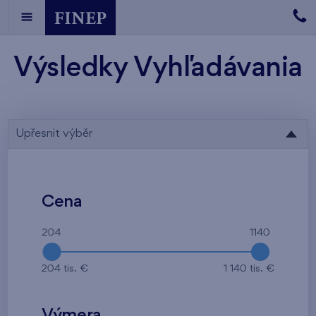
Výsledky Vyhľadávania
Upřesnit výběr
Cena
204
1140
204 tis. €
1 140 tis. €
Výmera