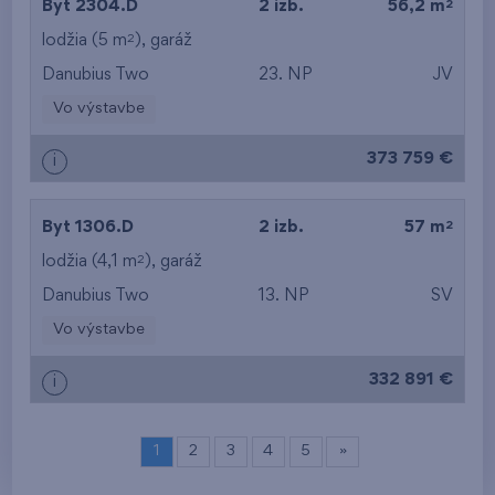
2
Byt 2304.D
2 izb.
56,2 m
2
lodžia (5 m
),
garáž
Danubius Two
23. NP
JV
Vo výstavbe
373 759 €
i
2
Byt 1306.D
2 izb.
57 m
2
lodžia (4,1 m
),
garáž
Danubius Two
13. NP
SV
Vo výstavbe
332 891 €
i
1
2
3
4
5
»