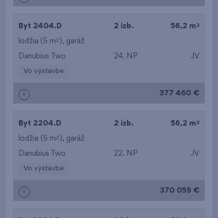
2
Byt 2404.D
2 izb.
56,2 m
2
lodžia (5 m
),
garáž
Danubius Two
24. NP
JV
Vo výstavbe
377 460 €
i
2
Byt 2204.D
2 izb.
56,2 m
2
lodžia (5 m
),
garáž
Danubius Two
22. NP
JV
Vo výstavbe
370 059 €
i