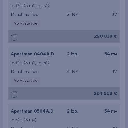
od najdrahšieho
2
lodžia (5 m
),
garáž
Danubius Two
3. NP
JV
od najmenšej výmery
Vo výstavbe
od najväčšej výmery
290 838 €
i
od najmenšej
dispozície
2
Apartmán 0404A.D
2 izb.
54 m
od najväčšej
2
lodžia (5 m
),
garáž
Danubius Two
4. NP
JV
dispozície
Vo výstavbe
od najnižšieho
294 968 €
i
podlažia
od najvyššieho
2
Apartmán 0504A.D
2 izb.
54 m
2
lodžia (5 m
)
podlažia