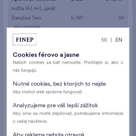
2
lodžia (4,1 m
),
garáž
Danubius Two
5. NP
SV
Vo výstavbe
SK
|
EN
294 576 €
i
Cookies férovo a jasne
2
Apartmán 0301A.D
2 izb.
54,9 m
Našich cookies sa báť nemusíte. Prečítajte si, ako u
2
lodžia (4,5 m
),
garáž
nás fungujú.
Danubius Two
3. NP
SZ
Nutné cookies, bez ktorých to nejde
Vo výstavbe
Aby mohol web správne fungovať.
288 602 €
i
Analyzujeme pre váš lepší zážitok
Aby sme sa mohli zlepšovať, potrebujeme informácie
2
Apartmán 0501A.D
2 izb.
54,9 m
o vašej návšteve.
2
lodžia (4,5 m
),
garáž
Aby reklama nebola otravná