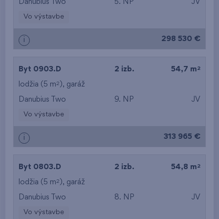
Danubius Two
5. NP
JV
Vo výstavbe
298 530 €
i
2
Byt 0903.D
2 izb.
54,7 m
2
lodžia (5 m
),
garáž
Danubius Two
9. NP
JV
Vo výstavbe
313 965 €
i
2
Byt 0803.D
2 izb.
54,8 m
2
lodžia (5 m
),
garáž
Danubius Two
8. NP
JV
Vo výstavbe