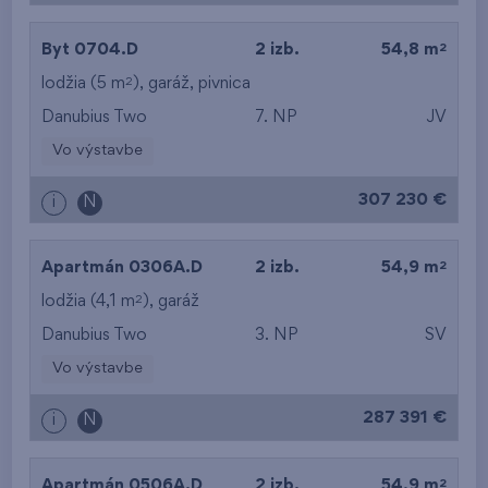
2
Byt 0704.D
2 izb.
54,8 m
2
lodžia (5 m
),
garáž
,
pivnica
Danubius Two
7. NP
JV
Vo výstavbe
307 230 €
i
N
2
Apartmán 0306A.D
2 izb.
54,9 m
2
lodžia (4,1 m
),
garáž
Danubius Two
3. NP
SV
Vo výstavbe
287 391 €
i
N
2
Apartmán 0506A.D
2 izb.
54,9 m