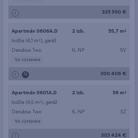
325 590 €
i
2
Apartmán 0606A.D
2 izb.
55,7 m
2
lodžia (4,1 m
),
garáž
Danubius Two
6. NP
SV
Vo výstavbe
300 406 €
i
N
2
Apartmán 0601A.D
2 izb.
56 m
2
lodžia (4,5 m
),
garáž
Danubius Two
6. NP
SZ
Vo výstavbe
303 424 €
i