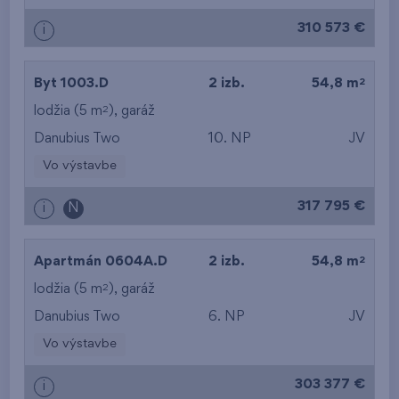
310 573 €
i
2
Byt 1003.D
2 izb.
54,8 m
2
lodžia (5 m
),
garáž
Danubius Two
10. NP
JV
Vo výstavbe
317 795 €
i
N
2
Apartmán 0604A.D
2 izb.
54,8 m
2
lodžia (5 m
),
garáž
Danubius Two
6. NP
JV
Vo výstavbe
303 377 €
i