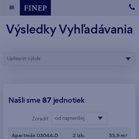
Výsledky Vyhľadávania
Upřesnit výběr
Našli sme
87
jednotiek
od najmenšej
Zoradiť
výmery
od najlacnejšieho
2
Apartmán 0304A.D
2 izb.
53,9 m