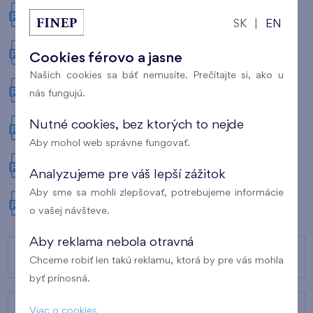
Pôdorys 2.NP
SK
|
EN
Cookies férovo a jasne
Pôdorys 3.NP
Našich cookies sa báť nemusíte. Prečítajte si, ako u
nás fungujú.
Pôdorys 4.NP
Nutné cookies, bez ktorých to nejde
Pôdorys 5.NP
Aby mohol web správne fungovať.
Pôdorys 6.NP
Analyzujeme pre váš lepší zážitok
Aby sme sa mohli zlepšovať, potrebujeme informácie
Pôdorys 7.NP
o vašej návšteve.
Aby reklama nebola otravná
NAŠE PROJEKTY
Chceme robiť len takú reklamu, ktorá by pre vás mohla
byť prínosná.
Viac o cookies