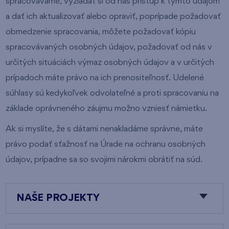
spracovávame, vyžiadať si od nás prístup k týmto údajom
a dať ich aktualizovať alebo opraviť, poprípade požadovať
obmedzenie spracovania, môžete požadovať kópiu
spracovávaných osobných údajov, požadovať od nás v
určitých situáciách výmaz osobných údajov a v určitých
prípadoch máte právo na ich prenositeľnosť. Udelené
súhlasy sú kedykoľvek odvolateľné a proti spracovaniu na
základe oprávneného záujmu možno vzniesť námietku.
Ak si myslíte, že s dátami nenakladáme správne, máte
právo podať sťažnosť na Úrade na ochranu osobných
údajov, prípadne sa so svojimi nárokmi obrátiť na súd.
NAŠE PROJEKTY