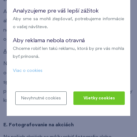
Analyzujeme pre váš lepší zážitok
Ak vás kontaktujeme s cieľom ponuky ďalších služieb
Aby sme sa mohli zlepšovať, potrebujeme informácie
alebo zisťovania kvality našich služieb, ide o spracovanie
o vašej návšteve.
na základe čl. 6 ods. 1 písm. f) GDPR, teda tzv.
oprávneného záujmu.
Aby reklama nebola otravná
Chceme robiť len takú reklamu, ktorá by pre vás mohla
Ako dlho budeme osobné údaje spracovávať?
byť prínosná.
Na obdobie poskytovania našich služieb a potom 3 roky
Viac o cookies
od posledného poskytnutia našej služby. Proti takému
spracovaniu môžete podať tzv. námietku. V takom
prípade vás už s cieľom marketingu nebudeme telefonicky
Nevyhnutné cookies
Všetky cookies
kontaktovať.
E. Fotografovanie na akciách