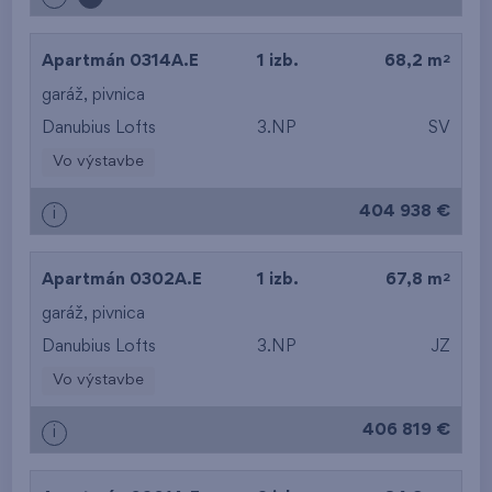
2
Apartmán 0314A.E
1 izb.
68,2 m
garáž
,
pivnica
Danubius Lofts
3.NP
SV
Vo výstavbe
404 938 €
i
2
Apartmán 0302A.E
1 izb.
67,8 m
garáž
,
pivnica
Danubius Lofts
3.NP
JZ
Vo výstavbe
406 819 €
i