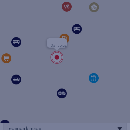
Danubius
Legenda k mape