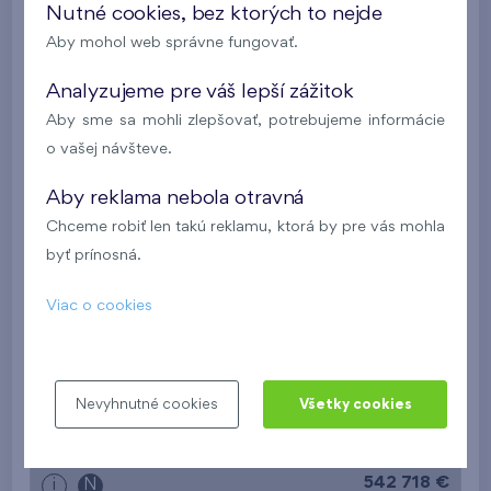
Nutné cookies, bez ktorých to nejde
Aby mohol web správne fungovať.
508 704 €
i
Analyzujeme pre váš lepší zážitok
2
Apartmán 0308A.E
2 izb.
91 m
Aby sme sa mohli zlepšovať, potrebujeme informácie
garáž
,
pivnica
o vašej návšteve.
Danubius Lofts
3.NP
JZ
Aby reklama nebola otravná
Vo výstavbe
Chceme robiť len takú reklamu, ktorá by pre vás mohla
byť prínosná.
522 638 €
i
Viac o cookies
2
Apartmán 0209A.E
3 izb.
100,1 m
garáž
,
pivnica
Danubius Lofts
2.NP
SZ
Nevyhnutné cookies
Všetky cookies
Vo výstavbe
542 718 €
i
N