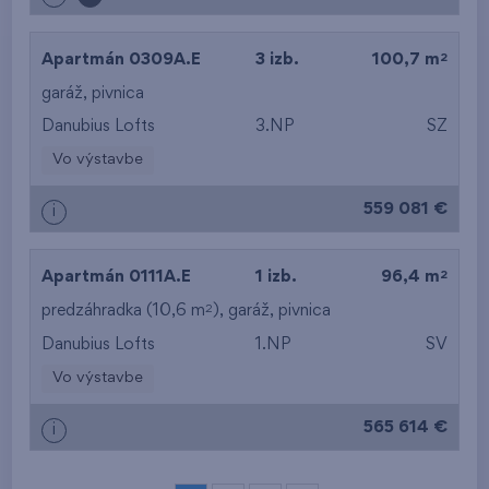
2
Apartmán 0309A.E
3 izb.
100,7 m
garáž
,
pivnica
Danubius Lofts
3.NP
SZ
Vo výstavbe
559 081 €
i
2
Apartmán 0111A.E
1 izb.
96,4 m
2
predzáhradka (10,6 m
),
garáž
,
pivnica
Danubius Lofts
1.NP
SV
Vo výstavbe
565 614 €
i