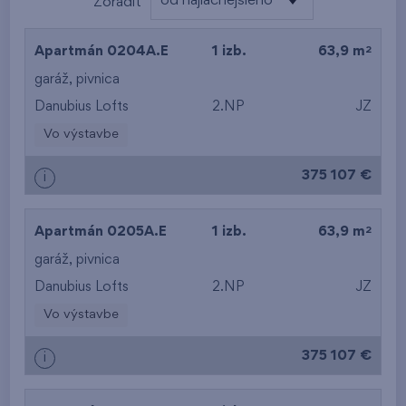
od najlacnejšieho
Zoradiť
od najlacnejšieho
2
Apartmán 0204A.E
1 izb.
63,9 m
od najdrahšieho
garáž
,
pivnica
Danubius Lofts
2.NP
JZ
od najmenšej výmery
Vo výstavbe
od najväčšej výmery
375 107 €
i
od najmenšej
dispozície
2
Apartmán 0205A.E
1 izb.
63,9 m
od najväčšej
garáž
,
pivnica
Danubius Lofts
2.NP
JZ
dispozície
Vo výstavbe
od najnižšieho
375 107 €
i
podlažia