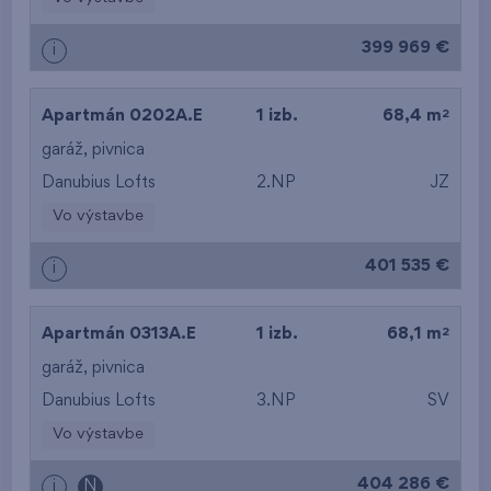
399 969 €
i
2
Apartmán 0202A.E
1 izb.
68,4 m
garáž
,
pivnica
Danubius Lofts
2.NP
JZ
Vo výstavbe
401 535 €
i
2
Apartmán 0313A.E
1 izb.
68,1 m
garáž
,
pivnica
Danubius Lofts
3.NP
SV
Vo výstavbe
404 286 €
i
N