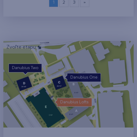
1
2
3
»
Zvoľte etapu
Danubius Two
Danubius One
Danubius Lofts