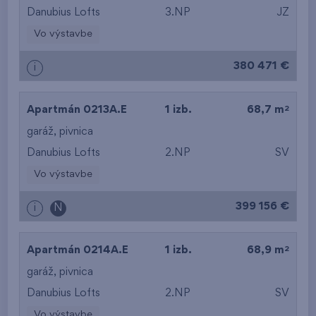
Danubius Lofts
3.NP
JZ
Vo výstavbe
380 471 €
i
2
Apartmán 0213A.E
1 izb.
68,7 m
garáž
,
pivnica
Danubius Lofts
2.NP
SV
Vo výstavbe
399 156 €
i
N
2
Apartmán 0214A.E
1 izb.
68,9 m
garáž
,
pivnica
Danubius Lofts
2.NP
SV
Vo výstavbe