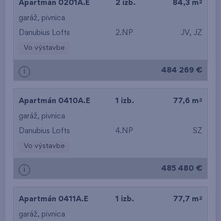
2
Apartmán 0201A.E
2 izb.
84,3 m
garáž
,
pivnica
Danubius Lofts
2.NP
JV, JZ
Vo výstavbe
484 269 €
i
2
Apartmán 0410A.E
1 izb.
77,6 m
garáž
,
pivnica
Danubius Lofts
4.NP
SZ
Vo výstavbe
485 480 €
i
2
Apartmán 0411A.E
1 izb.
77,7 m
garáž
,
pivnica