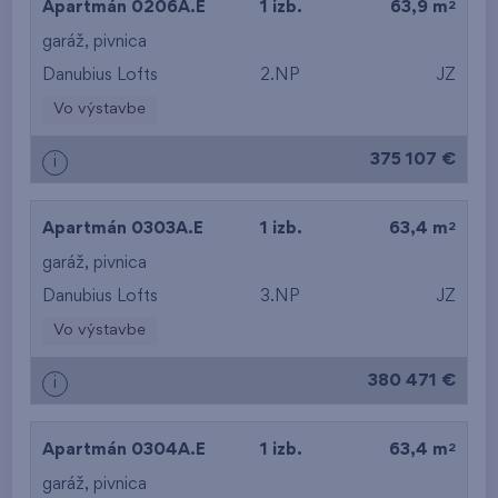
od najvyššieho
2
Apartmán 0206A.E
1 izb.
63,9 m
garáž
,
pivnica
podlažia
Danubius Lofts
2.NP
JZ
Vo výstavbe
375 107 €
i
2
Apartmán 0303A.E
1 izb.
63,4 m
garáž
,
pivnica
Danubius Lofts
3.NP
JZ
Vo výstavbe
380 471 €
i
2
Apartmán 0304A.E
1 izb.
63,4 m
garáž
,
pivnica