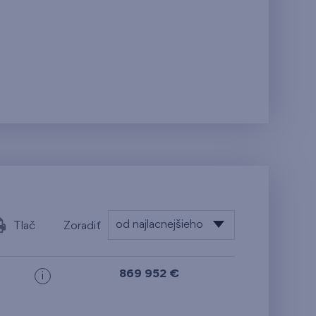
od najlacnejšieho
Tlač
Zoradiť
od najlacnejšieho
869 952 €
i
od najdrahšieho
od najmenšej výmery