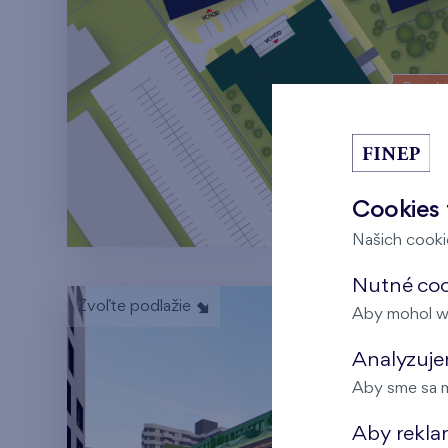
Danubi
Cookies 
Našich cookie
Nutné coo
Zvoľte podlažie
Aby mohol w
Analyzujem
5.NP
Aby sme sa m
Aby rekla