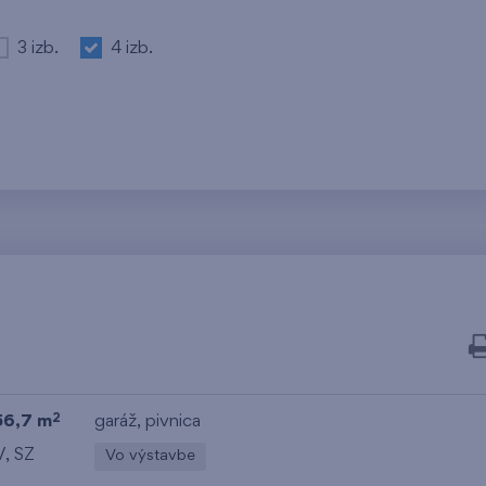
3 izb.
4 izb.
56,7 m
garáž
,
pivnica
2
V, SZ
Vo výstavbe