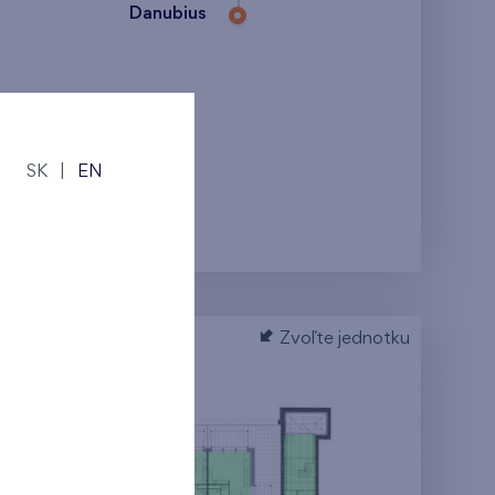
Danubius
SK
|
EN
Zvoľte jednotku