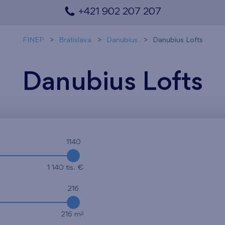
+421 902 207 207
FINEP
Bratislava
Danubius
Danubius Lofts
Danubius Lofts
1140
1 140 tis. €
216
2
216 m