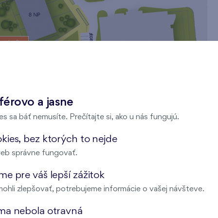
us Lofts
férovo a jasne
s sa báť nemusíte. Prečítajte si, ako u nás fungujú.
kies, bez ktorých to nejde
eb správne fungovať.
e pre váš lepší zážitok
ohli zlepšovať, potrebujeme informácie o vašej návšteve.
ma nebola otravná