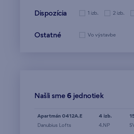
Dispozícia
1 izb.
2 izb.
Ostatné
Vo výstavbe
Našli sme
6
jednotiek
Apartmán 0412A.E
4 izb.
1
Danubius Lofts
4.NP
S