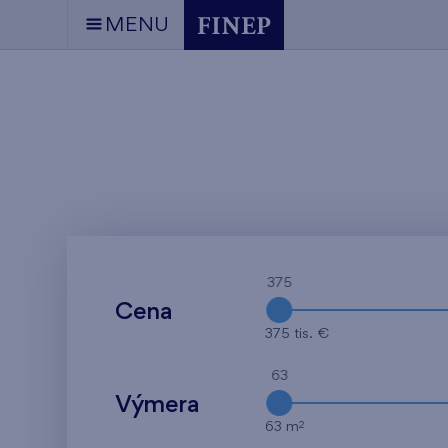
MENU
375
Cena
375 tis. €
63
Výmera
2
63 m