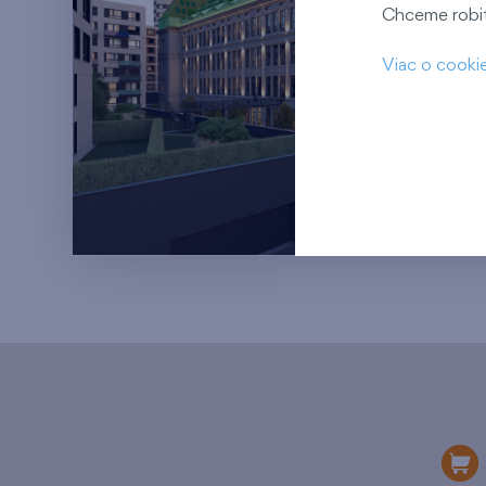
Chceme robiť 
Viac o cooki