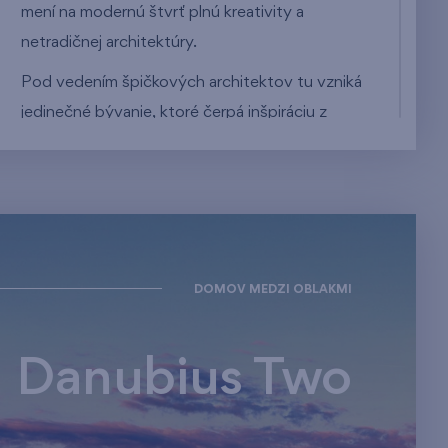
mení na modernú štvrť plnú kreativity a
netradičnej architektúry.
Pod vedením špičkových architektov tu vzniká
jedinečné bývanie, ktoré čerpá inšpiráciu z
newyorského loftového štýlu, rešpektuje
pôvodné materiály a necháva históriu prehovoriť
v každom detaile. Bývanie tu nájdu aj tí
najnáročnejší. Či už hľadáte klasický byt,
apartmán, loft alebo bývanie vo výškach, tu si
DOMOV MEDZI OBLAKMI
vyberie naozaj každý.
Danubius je miesto, ktoré vás bude každý deň
inšpirovať.
Danubius Two