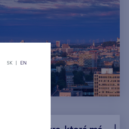
SK
|
EN