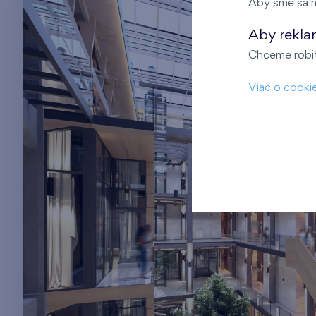
Aby sme sa m
Danubius je voľba pre tých, ktorí hľadajú
Aby rekla
výnimočnosť. Pre tých, ktorí nechcú bývať ako
Chceme robiť 
ostatní. Ale podľa seba.
Viac o cooki