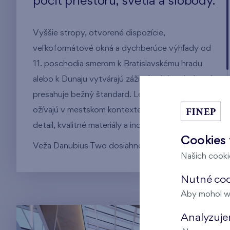
pocit priestoru, svetla a slobody.
Vyššie stropy, otvorené dispozície,
veľkoformátové okná a dychberúce výhľady od
11. poschodia smerom k Bratislavskému hradu
alebo k Dunaju vytvárajú zážitok z bývania, ktorý
presahuje bežný štandard. Loftové princípy tu
ožívajú v mestskom kontexte – s dôrazom na
detail, kvalitné materiály a individualitu.
Cookies 
Veža Danubius Two dosiahne finálnu výšku 118
Našich cookie
metrov, čím sa stane druhou najvyššou
rezidenčnou budovou v Bratislave. Bývanie tu
Nutné coo
znamená žiť vysoko nad mestom – s
Aby mohol w
neopakovateľnými výhľadmi a výnimočnou
Analyzujem
atmosférou.