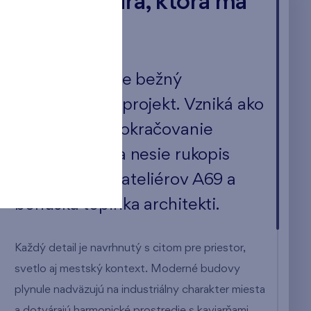
Architektúra, ktorá má
názor.
Danubius nie je bežný
developerský projekt. Vzniká ako
premyslené pokračovanie
Jégého aleje a nesie rukopis
oceňovaných ateliérov A69 a
beňuška topinka architekti.
Každý detail je navrhnutý s citom pre priestor,
svetlo aj mestský kontext. Moderné budovy
plynule nadväzujú na industriálny charakter miesta
a dotvárajú harmonické prostredie s kaviarňami,