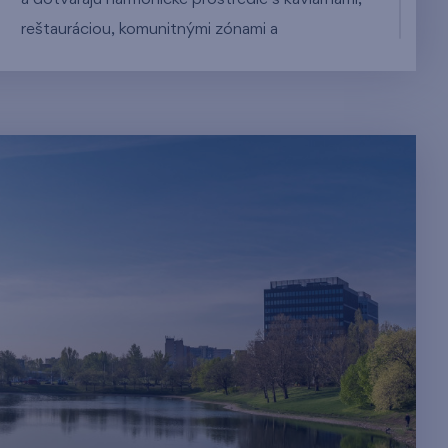
reštauráciou, komunitnými zónami a
vnútroblokom plným zelene.
A nejde iba o pocit z bývania. Pre každého
obyvateľa je dôležité najbližšie okolie. Preto vás
bude pri každej ceste z vášho nového bývania
tešiť súkromná záhrada vo vnútrobloku s
množstvom oddychových zón, ktoré priamo
nabádajú k odpočinku a relaxu.