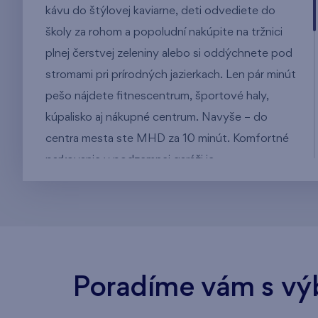
kávu do štýlovej kaviarne, deti odvediete do
školy za rohom a popoludní nakúpite na tržnici
plnej čerstvej zeleniny alebo si oddýchnete pod
stromami pri prírodných jazierkach. Len pár minút
pešo nájdete fitnescentrum, športové haly,
kúpalisko aj nákupné centrum. Navyše – do
centra mesta ste MHD za 10 minút. Komfortné
parkovanie v podzemnej garáži je
samozrejmosťou.
Priamo v areáli vznikne svetlá a vzdušná
reštaurácia – ideálne miesto na stretnutia, či už pri
obede s kolegami, večeri s rodinou alebo len tak
pri pohári vína s priateľmi.
Poradíme vám s vý
Danubius a jeho okolie je mesto v meste.