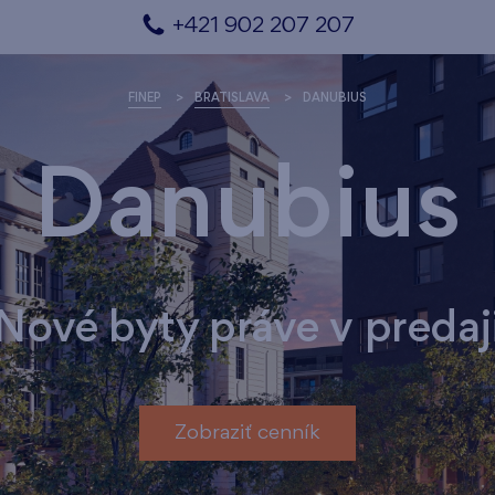
+421 902 207 207
FINEP
BRATISLAVA
DANUBIUS
Danubius
Nové byty práve v predaj
Zobraziť cenník