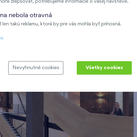
ohli zlepšovať, potrebujeme informácie o vašej návšteve.
ma nebola otravná
len takú reklamu, ktorá by pre vás mohla byť prínosná.
es
Nevyhnutné cookies
Všetky cookies