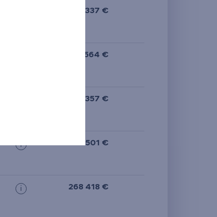
272 337 €
i
270 564 €
i
236 357 €
i
251 501 €
i
268 418 €
i