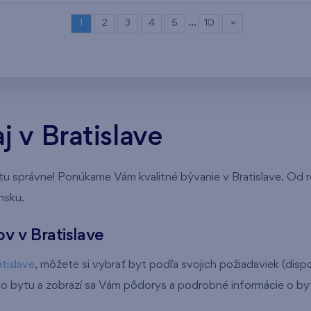
…
1
2
3
4
5
10
»
 v Bratislave
 tu správne! Ponúkame Vám kvalitné bývanie v Bratislave. O
nsku.
v v Bratislave
tislave
, môžete si vybrať byt podľa svojich požiadaviek (disp
neho bytu a zobrazí sa Vám pôdorys a podrobné informácie o by