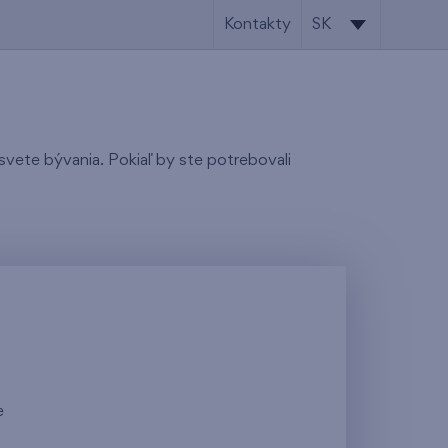
Kontakty
SK
SK
EN
svete bývania. Pokiaľ by ste potrebovali
e