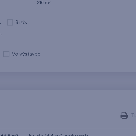
2
216 m
.
3 izb.
.
Vo výstavbe
Tl
2
2