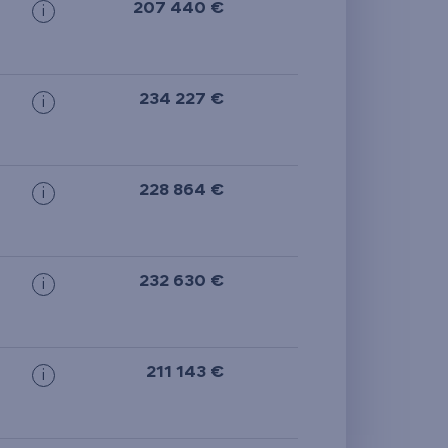
207 440 €
i
234 227 €
i
228 864 €
i
232 630 €
i
211 143 €
i