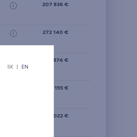
207 836 €
i
272 140 €
i
275 874 €
i
SK
|
EN
274 155 €
i
276 022 €
i