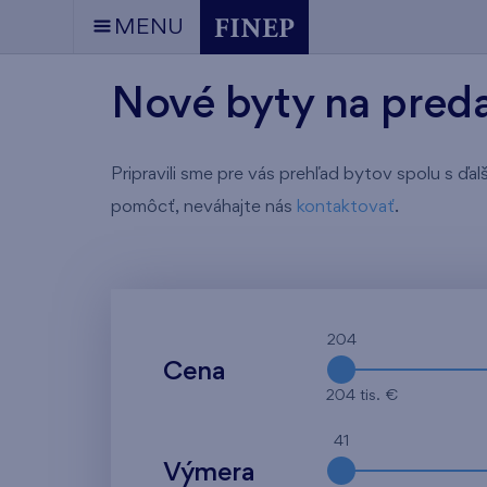
MENU
Nové byty na predaj
Pripravili sme pre vás prehľad bytov spolu s ďa
pomôcť, neváhajte nás
kontaktovať
.
204
Cena
204 tis. €
41
Výmera