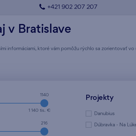
+421 902 207 207
 v Bratislave
lšími informáciami, ktoré vám pomôžu rýchlo sa zorientovať vo 
1140
Projekty
1 140 tis. €
Danubius
216
Dúbravka - Na Lúk