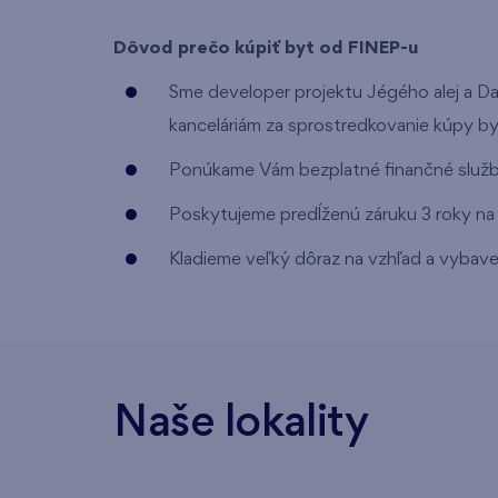
Dôvod prečo kúpiť byt od FINEP-u
Sme developer projektu Jégého alej a D
kanceláriám za sprostredkovanie kúpy by
Ponúkame Vám bezplatné finančné služb
Poskytujeme predĺženú záruku 3 roky na 
Kladieme veľký dôraz na vzhľad a vybave
Naše lokality