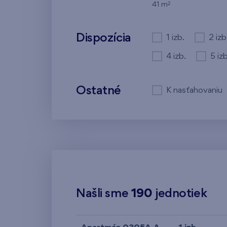
2
41 m
Dispozícia
1 izb.
2 izb
4 izb.
5 izb
Ostatné
K nasťahovaniu
Našli sme
190
jednotiek