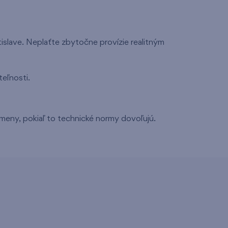
slave. Neplaťte zbytočne provízie realitným
eľnosti.
meny, pokiaľ to technické normy dovoľujú.