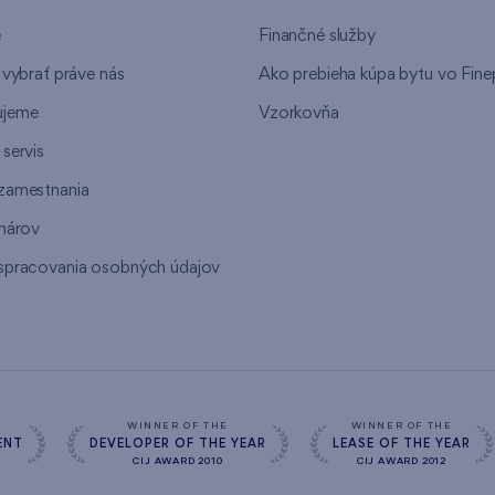
e
Finančné služby
 vybrať práve nás
Ako prebieha kúpa bytu vo Fine
ujeme
Vzorkovňa
servis
zamestnania
inárov
spracovania osobných údajov
s
WINNER OF THE
WINNER OF THE
ENT
DEVELOPER OF THE YEAR
LEASE OF THE YEAR
CIJ AWARD 2010
CIJ AWARD 2012