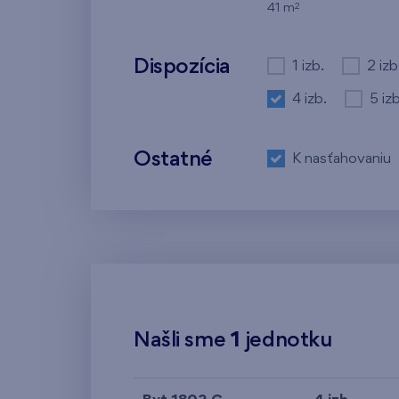
2
41 m
Dispozícia
1 izb.
2 izb
4 izb.
5 izb
Ostatné
K nasťahovaniu
Našli sme
1
jednotku