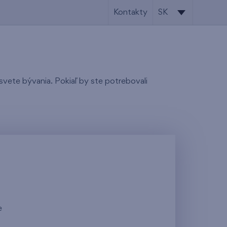
Kontakty
SK
SK
EN
svete bývania. Pokiaľ by ste potrebovali
e