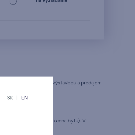
na vyžiadanie
i
d roku 1995 sa zaoberáme výstavbou a predajom
SK
|
EN
ozícia bytu, plocha bytu a cena bytu). V
te.