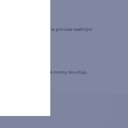
slave. Neplaťte zbytočne provízie realitným
eľnosti.
meny, pokiaľ to technické normy dovoľujú.