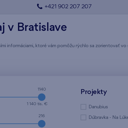
+421 902 207 207
 v Bratislave
lšími informáciami, ktoré vám pomôžu rýchlo sa zorientovať vo 
1140
Projekty
1 140 tis. €
Danubius
216
Dúbravka - Na Lúk