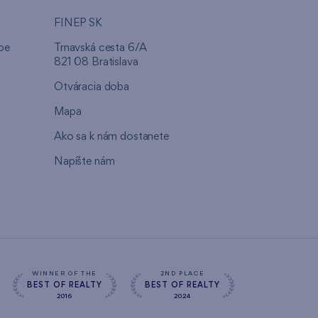
FINEP SK
pe
Trnavská cesta 6/A
821 08 Bratislava
Otváracia doba
Mapa
Ako sa k nám dostanete
Napíšte nám
WINNER OF THE
2ND PLACE
BEST OF REALTY
BEST OF REALTY
2016
2024