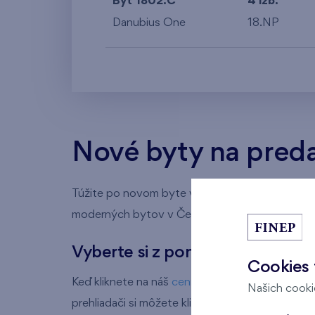
Byt 1802.C
4 izb.
Danubius One
18.NP
Nové byty na predaj
Túžite po novom byte v centre Bratislavy? Ste
moderných bytov v Českej republike a na Slove
Vyberte si z ponuky nových byto
Cookies 
Keď kliknete na náš
cenník bytov na predaj v Bra
Našich cookie
prehliadači si môžete kliknúť na číslo konkrét