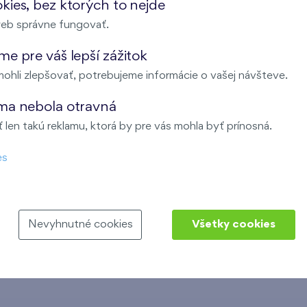
kies, bez ktorých to nejde
eb správne fungovať.
e pre váš lepší zážitok
anubius One, a preto Vám môžeme ponúknuť nové byty v Brati
ohli zlepšovať, potrebujeme informácie o vašej návšteve.
tu.
ma nebola otravná
y. Pomôžeme Vám pri vybavovaní hypotéky a poistení nehnut
len takú reklamu, ktorá by pre vás mohla byť prínosná.
všetky predané byty v Bratislave.
es
nie bytov. Bez problémov vieme zapracovať rôzne klientske z
Nevyhnutné cookies
Všetky cookies