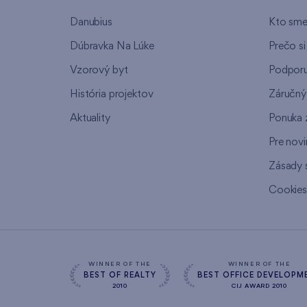
Danubius
Kto sm
Dúbravka Na Lúke
Prečo si
Vzorový byt
Podpor
História projektov
Záručný 
Aktuality
Ponuka 
Pre nov
Zásady 
Cookie
WINNER OF THE
WINNER OF THE
BEST OF REALTY
BEST OFFICE DEVELOPM
2010
CIJ AWARD 2010