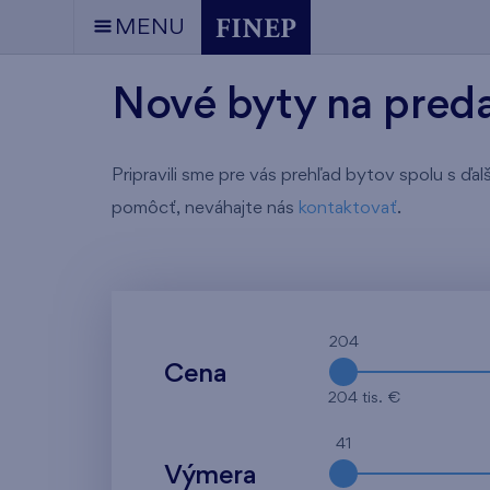
MENU
Nové byty na predaj
Pripravili sme pre vás prehľad bytov spolu s ďa
pomôcť, neváhajte nás
kontaktovať
.
204
Cena
204 tis. €
41
Výmera