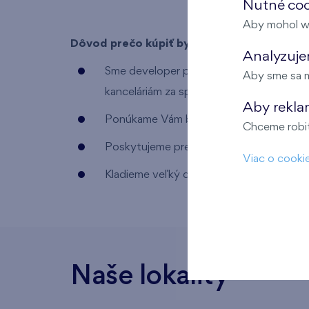
Nutné coo
Aby mohol w
Dôvod prečo kúpiť byt od FINEP-u
Analyzujem
Sme developer projektu Jégého alej a D
Aby sme sa m
kanceláriám za sprostredkovanie kúpy by
Aby rekla
Ponúkame Vám bezplatné finančné služb
Chceme robiť 
Poskytujeme predĺženú záruku 3 roky na 
Viac o cooki
Kladieme veľký dôraz na vzhľad a vybave
Naše lokality