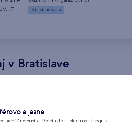
110,2 m
lodžia (8,1 m
),
garáž
,
pivnica
JV, JZ
K nasťahovaniu
 v Bratislave
 tu správne! Ponúkame Vám kvalitné bývanie v Bratislave. O
nsku.
v v Bratislave
férovo a jasne
tislave
, môžete si vybrať byt podľa svojich požiadaviek (disp
s sa báť nemusíte. Prečítajte si, ako u nás fungujú.
neho bytu a zobrazí sa Vám pôdorys a podrobné informácie o by