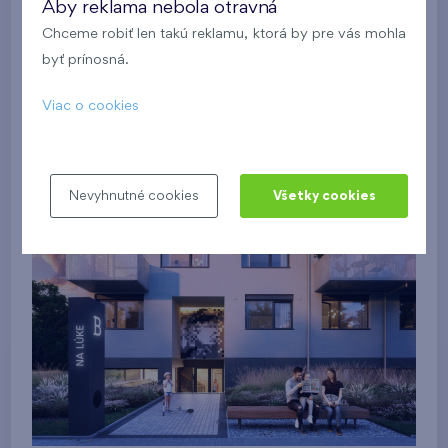
Aby reklama nebola otravná
Chceme robiť len takú reklamu, ktorá by pre vás mohla
byť prínosná.
Viac o cookies
Nevyhnutné cookies
Všetky cookies