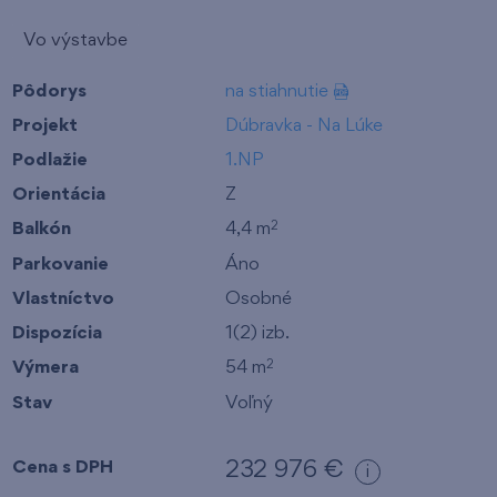
Vo výstavbe
Pôdorys
na stiahnutie
Projekt
Dúbravka - Na Lúke
Podlažie
1.NP
Orientácia
Z
Balkón
4,4 m
2
Parkovanie
Áno
Vlastníctvo
Osobné
Dispozícia
1(2) izb.
Výmera
54 m
2
Stav
Voľný
Cena s DPH
232 976 €
i