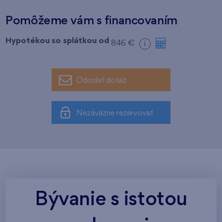
Pomôžeme vám s financovaním
Hypotékou so splátkou od
846 €
i
Odoslať dotaz
Nezáväzne rezervovať
Bývanie s istotou