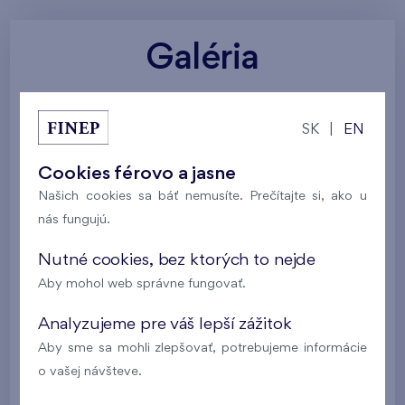
Galéria
Všetky fotografie
Vizualizácia projektu
SK
|
EN
Služby a vybavenie
Okolitá príroda
Cookies férovo a jasne
Našich cookies sa báť nemusíte. Prečítajte si, ako u
nás fungujú.
Nutné cookies, bez ktorých to nejde
Aby mohol web správne fungovať.
Analyzujeme pre váš lepší zážitok
Aby sme sa mohli zlepšovať, potrebujeme informácie
o vašej návšteve.