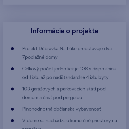
Informácie o projekte
Projekt Dúbravka Na Lúke predstavuje dva
7podlažné domy
Celkový počet jednotiek je 108 s dispozíciou
od 1 izb. až po nadštandardné 4 izb. byty
103 garážových a parkovacích státí pod
domom a časť pod pergolou
Plnohodnotná občianska vybavenosť
V dome sa nachádzajú komerčné priestory na