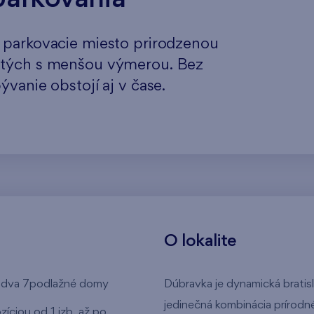
 parkovacie miesto prirodzenou
e tých s menšou výmerou. Bez
ývanie obstojí aj v čase.
O lokalite
e dva 7podlažné domy
Dúbravka je dynamická bratisl
jedinečná kombinácia prírodné
íciou od 1 izb. až po