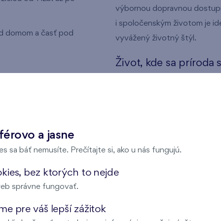
výbornou dopravnou dostupn
i spoločenským životom je id
od domom a časť pod
vyvážený životný štýl.
Život, kde sa príroda
Bývajte tam, kde pokoj prírod
ory na prenájom
parky a zelené plochy budú 
pri rannom behu, rodinných 
Toto miesto ponúka ideálne p
férovo a jasne
s sa báť nemusíte. Prečítajte si, ako u nás fungujú.
Moderné bývanie v s
Projekt spája moderné bývan
kies, bez ktorých to nejde
nie
centier a škôl až po výborn
eb správne fungovať.
byty s premyslenými dispozíc
e pre váš lepší zážitok
dopĺňajú komerčné priestory 