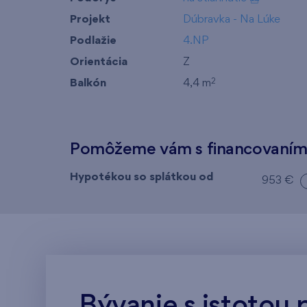
Projekt
Dúbravka - Na Lúke
Podlažie
4.NP
Orientácia
Z
Balkón
4,4 m
2
Pomôžeme vám s financovaní
Hypotékou so splátkou od
953 €
Bývanie s istotou 