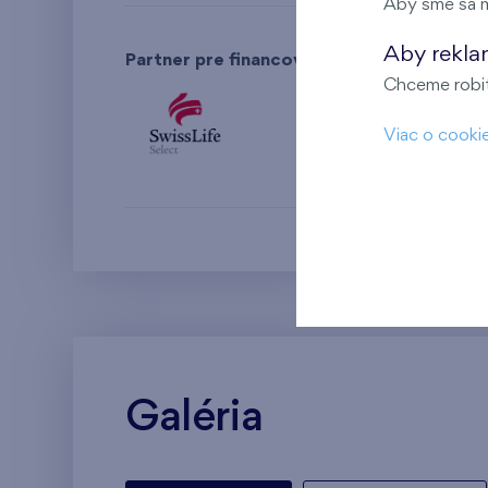
Aby sme sa m
Aby rekla
Partner pre financovanie bývania:
Chceme robiť 
Viac o cooki
Galéria