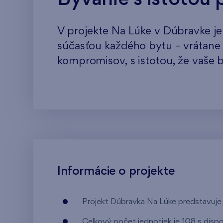
V projekte Na Lúke v Dúbravke je
súčasťou každého bytu – vrátan
kompromisov, s istotou, že vaše b
Informácie o projekte
Projekt Dúbravka Na Lúke predstavuj
Celkový počet jednotiek je 108 s dispoz