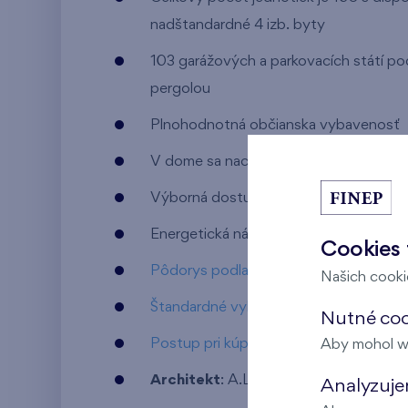
nadštandardné 4 izb. byty
103 garážových a parkovacích státí p
pergolou
Plnohodnotná občianska vybavenosť
V dome sa nachádzajú komerčné priest
Výborná dostupnosť MHD
Energetická náročnosť A
Cookies 
Pôdorys podlažia
Našich cookie
Štandardné vybavenie bytu
Nutné coo
Postup pri kúpe bytu a jeho financova
Aby mohol w
Architekt
: A.LT Architekti v.o.s.
Analyzujem