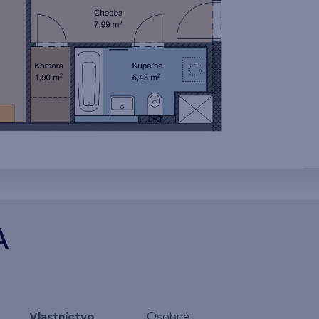
A
Vlastníctvo
Osobné