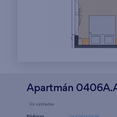
Apartmán 0406A.
Vo výstavbe
Pôdorys
na stiahnutie