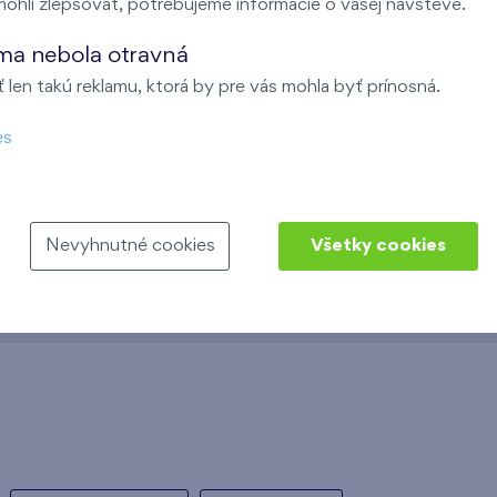
ohli zlepšovať, potrebujeme informácie o vašej návšteve.
jedinečné miesto pre nové príl
ma nebola otravná
len takú reklamu, ktorá by pre vás mohla byť prínosná.
es
Nevyhnutné cookies
Všetky cookies