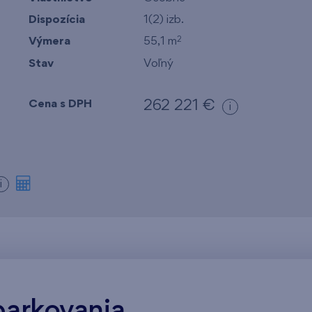
Dispozícia
1(2) izb.
Výmera
55,1 m
2
Stav
Voľný
Cena s DPH
262 221 €
i
m
i
parkovania