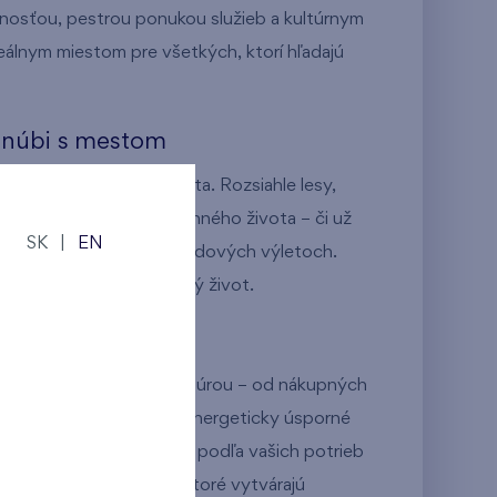
osťou, pestrou ponukou služieb a kultúrnym
eálnym miestom pre všetkých, ktorí hľadajú
 snúbi s mestom
y stretáva pohodlie mesta. Rozsiahle lesy,
súčasťou vášho každodenného života – či už
SK
|
EN
prechádzkach alebo víkendových výletoch.
rostredie pre harmonický život.
rdci Dúbravky
ie s výbornou infraštruktúrou – od nákupných
ú dopravnú dostupnosť. Energeticky úsporné
iami a možnosťou úprav podľa vašich potrieb
a komunitné podujatia, ktoré vytvárajú