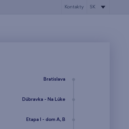
Kontakty
SK
SK
EN
Bratislava
Dúbravka - Na Lúke
Etapa I - dom A, B