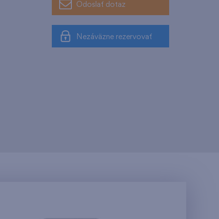
Odoslať dotaz
Nezáväzne rezervovať