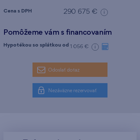
Cena s DPH
290 675 €
i
Pomôžeme vám s financovaním
Hypotékou so splátkou od
1 056 €
i
Odoslať dotaz
Nezáväzne rezervovať