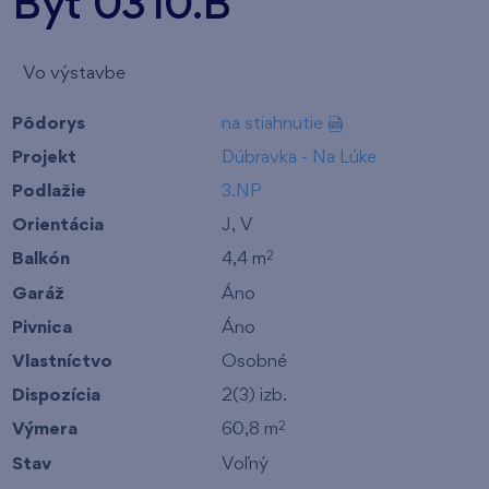
Byt 0310.B
Vo výstavbe
Pôdorys
na stiahnutie
Projekt
Dúbravka - Na Lúke
Podlažie
3.NP
Orientácia
J, V
Balkón
4,4 m
2
Garáž
Áno
Pivnica
Áno
Vlastníctvo
Osobné
Dispozícia
2(3) izb.
Výmera
60,8 m
2
Stav
Voľný