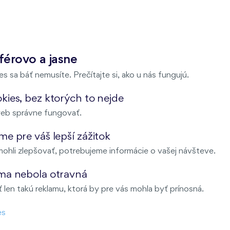
férovo a jasne
s sa báť nemusíte. Prečítajte si, ako u nás fungujú.
kies, bez ktorých to nejde
eb správne fungovať.
e pre váš lepší zážitok
ohli zlepšovať, potrebujeme informácie o vašej návšteve.
NEPE
NAŠE SLUŽBY
ma nebola otravná
len takú reklamu, ktorá by pre vás mohla byť prínosná.
e
Finančné služby
es
 vybrať práve nás
Ako prebieha kúpa bytu vo Fine