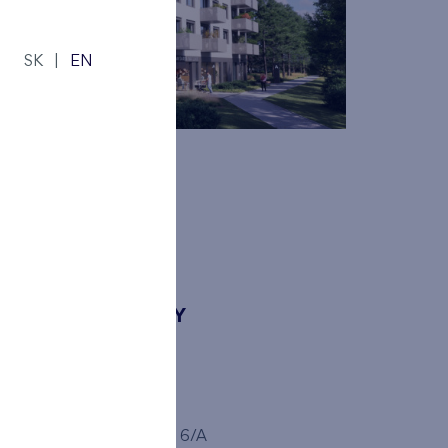
SK
|
EN
KONTAKTY
FINEP SK
pe
Trnavská cesta 6/A