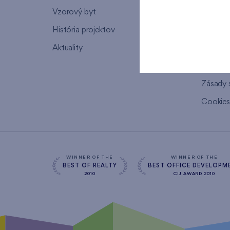
Vzorový byt
Podpor
História projektov
Záručný 
Aktuality
Ponuka 
Pre nov
Zásady 
Cookie
WINNER OF THE
WINNER OF THE
BEST OF REALTY
BEST OFFICE DEVELOPM
2010
CIJ AWARD 2010