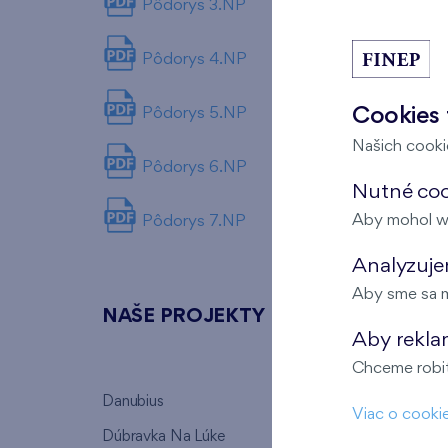
Pôdorys 3.NP
Pôdorys 4.NP
Cookies 
Pôdorys 5.NP
Našich cookie
Pôdorys 6.NP
Nutné coo
Aby mohol w
Pôdorys 7.NP
Analyzujem
Aby sme sa m
NAŠE PROJEKTY
O FI
Aby rekla
Chceme robiť 
Danubius
Kto sm
Viac o cooki
Dúbravka Na Lúke
Prečo si