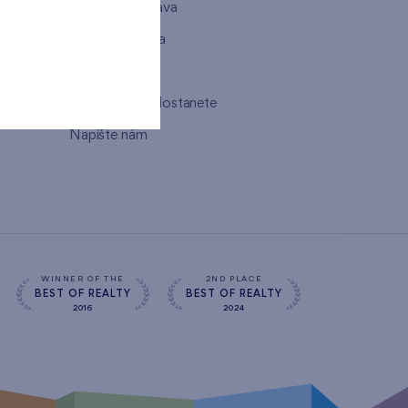
821 08 Bratislava
Otváracia doba
Mapa
Ako sa k nám dostanete
Napíšte nám
WINNER OF THE
2ND PLACE
BEST OF REALTY
BEST OF REALTY
2016
2024