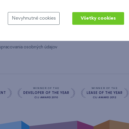
ujeme
Vzorkovňa
servis
Nevyhnutné cookies
Všetky cookies
zamestnania
inárov
spracovania osobných údajov
s
WINNER OF THE
WINNER OF THE
ENT
DEVELOPER OF THE YEAR
LEASE OF THE YEAR
CIJ AWARD 2010
CIJ AWARD 2012