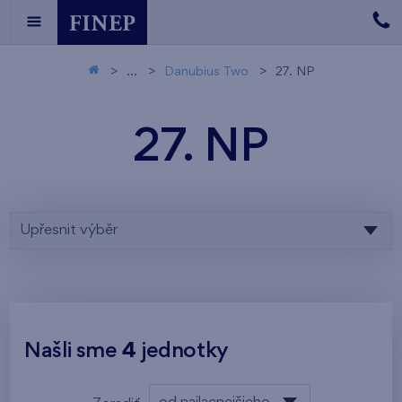
...
Danubius Two
27. NP
27. NP
Upřesnit výběr
Našli sme
4
jednotky