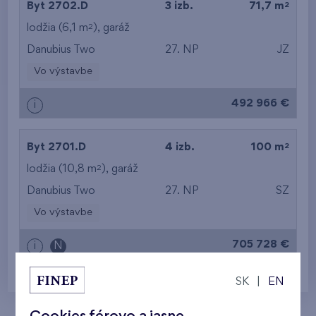
od najvyššieho
2
Byt 2702.D
3 izb.
71,7 m
2
lodžia (6,1 m
),
garáž
podlažia
Danubius Two
27. NP
JZ
Vo výstavbe
492 966 €
i
2
Byt 2701.D
4 izb.
100 m
2
lodžia (10,8 m
),
garáž
Danubius Two
27. NP
SZ
Vo výstavbe
705 728 €
i
N
SK
|
EN