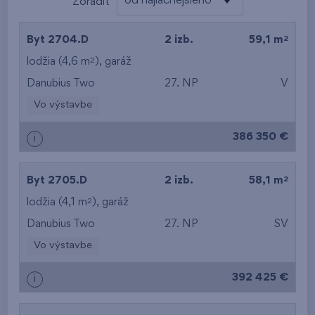
od najlacnejšieho
Zoradiť
od najlacnejšieho
2
Byt 2704.D
2 izb.
59,1 m
od najdrahšieho
2
lodžia (4,6 m
),
garáž
Danubius Two
27. NP
V
od najmenšej výmery
Vo výstavbe
od najväčšej výmery
386 350 €
i
od najmenšej
dispozície
2
Byt 2705.D
2 izb.
58,1 m
od najväčšej
2
lodžia (4,1 m
),
garáž
Danubius Two
27. NP
SV
dispozície
Vo výstavbe
od najnižšieho
392 425 €
i
podlažia