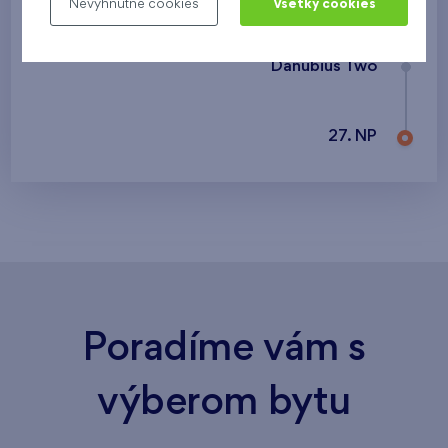
Nevyhnutné cookies
Všetky cookies
Danubius Two
27. NP
Poradíme vám s
výberom bytu