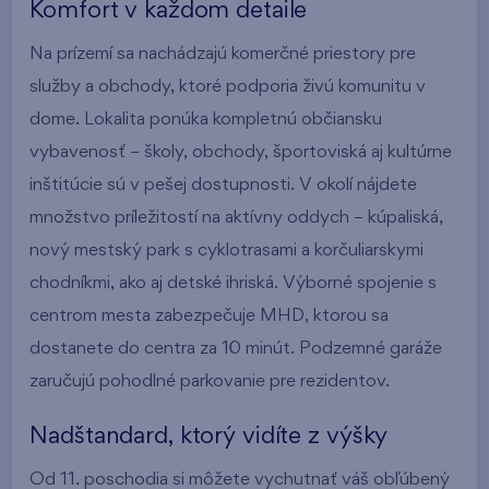
Komfort v každom detaile
Na prízemí sa nachádzajú komerčné priestory pre
služby a obchody, ktoré podporia živú komunitu v
dome. Lokalita ponúka kompletnú občiansku
vybavenosť – školy, obchody, športoviská aj kultúrne
inštitúcie sú v pešej dostupnosti. V okolí nájdete
množstvo príležitostí na aktívny oddych – kúpaliská,
nový mestský park s cyklotrasami a korčuliarskymi
chodníkmi, ako aj detské ihriská. Výborné spojenie s
centrom mesta zabezpečuje MHD, ktorou sa
dostanete do centra za 10 minút. Podzemné garáže
zaručujú pohodlné parkovanie pre rezidentov.
Nadštandard, ktorý vidíte z výšky
Od 11. poschodia si môžete vychutnať váš obľúbený