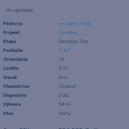
Vo výstavbe
Pôdorys
na stiahnutie
Projekt
Danubius
Etapa
Danubius Two
Podlažie
4. NP
Orientácia
JV
Lodžia
5 m
2
Garáž
Áno
Vlastníctvo
Osobné
Dispozícia
2 izb.
Výmera
54 m
2
Stav
Voľný