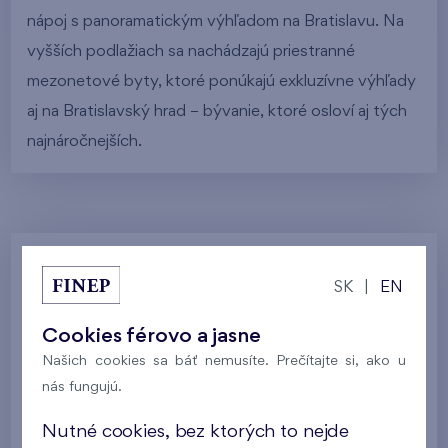
nápoj s panoramatickým výhľadom na Bratislavu. Na
vyšších podlažiach sa nachádzajú priestranné
mezonetové byty, ktoré ponúkajú exkluzívne výhľady
aj na Bratislavský hrad – bývanie, ktoré osloví aj tých
najnáročnejších.
Galéria
SK
|
EN
Cookies férovo a jasne
Všetky fotografie
Vizualizácia domu
Našich cookies sa báť nemusíte. Prečítajte si, ako u
nás fungujú.
Galéria lokality
Postup výstavby
Nutné cookies, bez ktorých to nejde