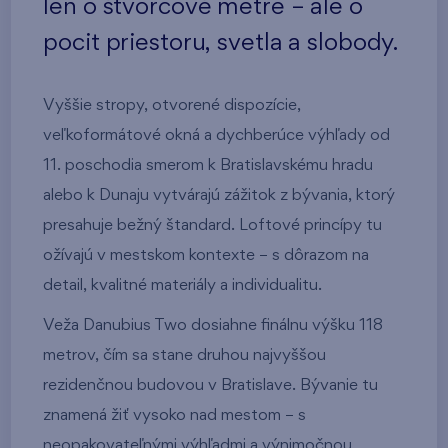
len o štvorcové metre – ale o
pocit priestoru, svetla a slobody.
Vyššie stropy, otvorené dispozície,
veľkoformátové okná a dychberúce výhľady od
11. poschodia smerom k Bratislavskému hradu
alebo k Dunaju vytvárajú zážitok z bývania, ktorý
presahuje bežný štandard. Loftové princípy tu
ožívajú v mestskom kontexte – s dôrazom na
detail, kvalitné materiály a individualitu.
Veža Danubius Two dosiahne finálnu výšku 118
metrov, čím sa stane druhou najvyššou
rezidenčnou budovou v Bratislave. Bývanie tu
znamená žiť vysoko nad mestom – s
neopakovateľnými výhľadmi a výnimočnou