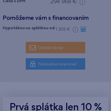
Cena s DPH
294 968 €
i
Pomôžeme vám s financovaním
Hypotékou so splátkou od
1 205 €
i
Odoslať dotaz
Nezáväzne rezervovať
Prvá splátka len 10 %