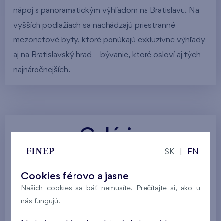
nápoj s panoramatickým výhľadom na Bratislavu. Na
vyšších podlažiach sa nachádzajú priestranné
mezonetové byty, ktoré ponúkajú exkluzívne výhľady
aj na Bratislavský hrad – bývanie, ktoré osloví aj tých
najnáročnejších.
Galéria
SK
|
EN
Všetky fotografie
Vizualizácia domu
Cookies férovo a jasne
Našich cookies sa báť nemusíte. Prečítajte si, ako u
Orientačný výhľad 10.-15.NP
Galéria lokality
nás fungujú.
Postup výstavby