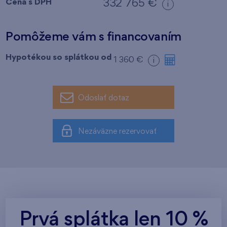
Cena s DPH
332 765 €
i
Pomôžeme vám s financovaním
Hypotékou so splátkou od
1 360 €
i
Odoslať dotaz
Nezáväzne rezervovať
Prvá splátka len 10 %