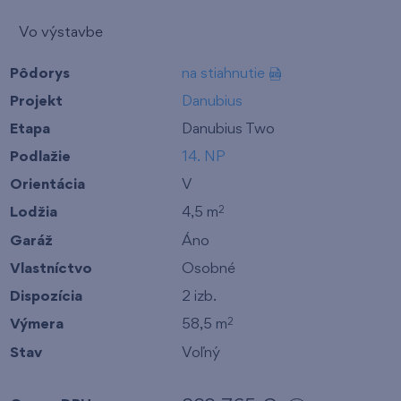
Vo výstavbe
Pôdorys
na stiahnutie
Projekt
Danubius
Etapa
Danubius Two
Podlažie
14. NP
Orientácia
V
Lodžia
4,5 m
2
Garáž
Áno
Vlastníctvo
Osobné
Dispozícia
2 izb.
Výmera
58,5 m
2
Stav
Voľný