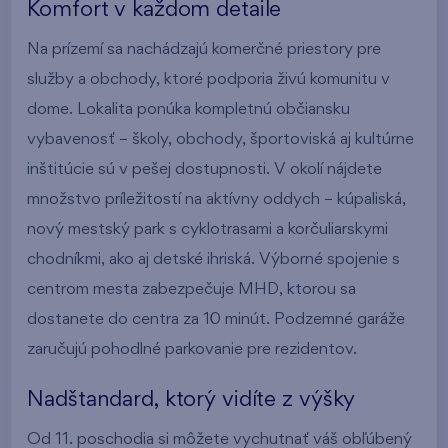
Komfort v každom detaile
Na prízemí sa nachádzajú komerčné priestory pre
služby a obchody, ktoré podporia živú komunitu v
dome. Lokalita ponúka kompletnú občiansku
vybavenosť – školy, obchody, športoviská aj kultúrne
inštitúcie sú v pešej dostupnosti. V okolí nájdete
množstvo príležitostí na aktívny oddych – kúpaliská,
nový mestský park s cyklotrasami a korčuliarskymi
chodníkmi, ako aj detské ihriská. Výborné spojenie s
centrom mesta zabezpečuje MHD, ktorou sa
dostanete do centra za 10 minút. Podzemné garáže
zaručujú pohodlné parkovanie pre rezidentov.
Nadštandard, ktorý vidíte z výšky
Od 11. poschodia si môžete vychutnať váš obľúbený