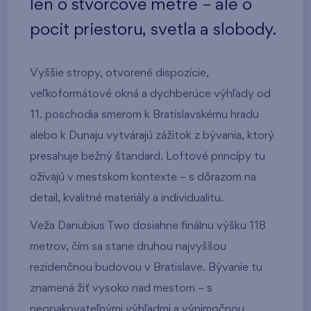
len o štvorcové metre – ale o
pocit priestoru, svetla a slobody.
Vyššie stropy, otvorené dispozície,
veľkoformátové okná a dychberúce výhľady od
11. poschodia smerom k Bratislavskému hradu
alebo k Dunaju vytvárajú zážitok z bývania, ktorý
presahuje bežný štandard. Loftové princípy tu
ožívajú v mestskom kontexte – s dôrazom na
detail, kvalitné materiály a individualitu.
Veža Danubius Two dosiahne finálnu výšku 118
metrov, čím sa stane druhou najvyššou
rezidenčnou budovou v Bratislave. Bývanie tu
znamená žiť vysoko nad mestom – s
neopakovateľnými výhľadmi a výnimočnou