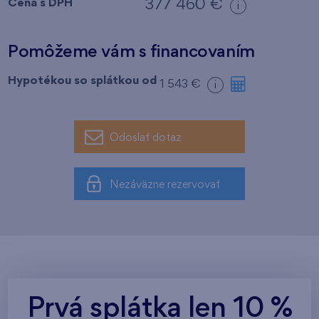
Cena s DPH
377 460 €
i
Pomôžeme vám s financovaním
Hypotékou so splátkou od
1 543 €
i
Odoslať dotaz
Nezáväzne rezervovať
Prvá splátka len 10 %