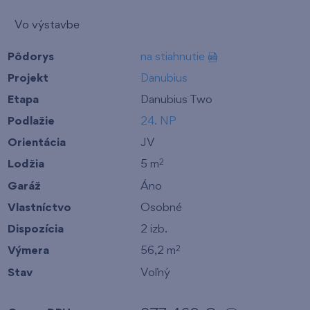
Vo výstavbe
Pôdorys
na stiahnutie
Projekt
Danubius
Etapa
Danubius Two
Podlažie
24. NP
Orientácia
JV
Lodžia
5 m
2
Garáž
Áno
Vlastníctvo
Osobné
Dispozícia
2 izb.
Výmera
56,2 m
2
Stav
Voľný