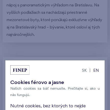
nápoj s panoramatickým výhľadom na Bratislavu. Na
vyšších podlažiach sa nachádzajú priestranné
mezonetové byty, ktoré ponúkajú exkluzívne výhľady
aj na Bratislavský hrad – bývanie, ktoré osloví aj tých
najnáročnejších.
Galéria
SK
|
EN
Cookies férovo a jasne
Všetky fotografie
Vizualizácia domu
Našich cookies sa báť nemusíte. Prečítajte si, ako u
nás fungujú.
Galéria lokality
Postup výstavby
Nutné cookies, bez ktorých to nejde