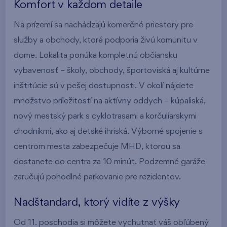
Komfort v každom detaile
Na prízemí sa nachádzajú komerčné priestory pre
služby a obchody, ktoré podporia živú komunitu v
dome. Lokalita ponúka kompletnú občiansku
vybavenosť – školy, obchody, športoviská aj kultúrne
inštitúcie sú v pešej dostupnosti. V okolí nájdete
množstvo príležitostí na aktívny oddych – kúpaliská,
nový mestský park s cyklotrasami a korčuliarskymi
chodníkmi, ako aj detské ihriská. Výborné spojenie s
centrom mesta zabezpečuje MHD, ktorou sa
dostanete do centra za 10 minút. Podzemné garáže
zaručujú pohodlné parkovanie pre rezidentov.
Nadštandard, ktorý vidíte z výšky
Od 11. poschodia si môžete vychutnať váš obľúbený