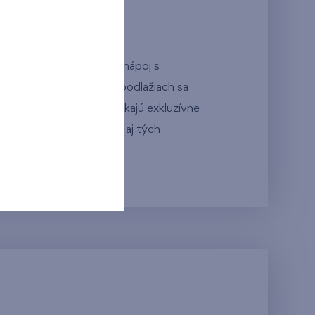
dentov.
díte z výšky
vychutnať váš obľúbený nápoj s
Bratislavu. Na vyšších podlažiach sa
netové byty, ktoré ponúkajú exkluzívne
d – bývanie, ktoré osloví aj tých