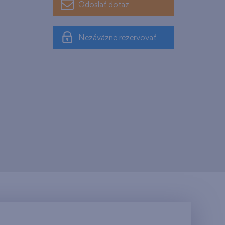
Odoslať dotaz
Nezáväzne rezervovať