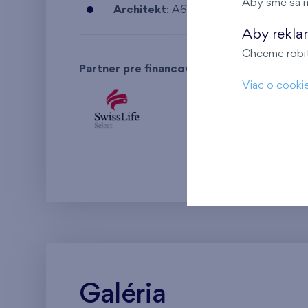
Aby sme sa m
Architekt
: A69 – architekti, s.r.o.
Aby rekla
Chceme robiť 
Partner pre financovanie bývania:
Viac o cooki
Galéria