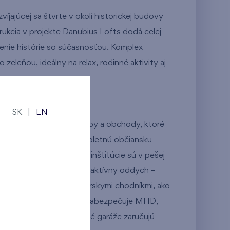
íjajúcej sa štvrte v okolí historickej budovy
trukcia v projekte Danubius Lofts dodá celej
jenie histórie so súčasnosťou. Komplex
zeleňou, ideálny na relax, rodinné aktivity aj
aile
SK
|
EN
erčné priestory pre služby a obchody, ktoré
me. Lokalita ponúka kompletnú občiansku
športoviská aj kultúrne inštitúcie sú v pešej
 množstvo príležitostí na aktívny oddych –
s cyklotrasami a korčuliarskymi chodníkmi, ako
spojenie s centrom mesta zabezpečuje MHD,
ra za 10 minút. Podzemné garáže zaručujú