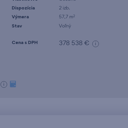
Dispozícia
2 izb.
Výmera
57,7 m
2
Stav
Voľný
Cena s DPH
378 538 €
i
m
i