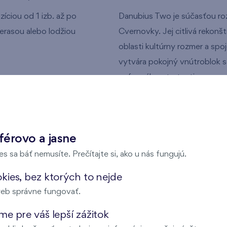
íciou od 1 izb. až po
Danubius Two je súčasťou rozv
terasou alebo lodžiou
Cvernovky. Jej citlivá rekonš
oblasti kultúrny rozmer a spo
vytvára pokojný vnútroblok so 
neformálne stretnutia.
ory na prenájom
Komfort v každom det
Na prízemí sa nachádzajú kom
férovo a jasne
podporia živú komunitu v do
vybavenosť – školy, obchody, 
s sa báť nemusíte. Prečítajte si, ako u nás fungujú.
dostupnosti. V okolí nájdete
kies, bez ktorých to nejde
kúpaliská, nový mestský park 
eb správne fungovať.
aj detské ihriská. Výborné 
e pre váš lepší zážitok
nie
ktorou sa dostanete do cent