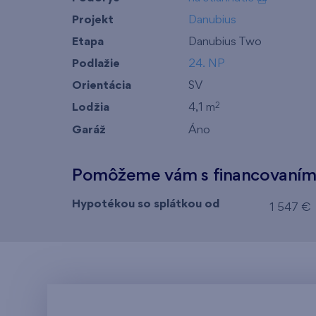
Projekt
Danubius
Etapa
Danubius Two
Podlažie
24. NP
Orientácia
SV
Lodžia
4,1 m
2
Garáž
Áno
Pomôžeme vám s financovaní
Hypotékou so splátkou od
1 547 €