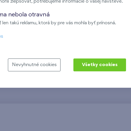
ohli zlepšovať, potrebujeme informácie o vašej návšteve.
pohodlné parkovanie pre rezi
ma nebola otravná
Nadštandard, ktorý vi
len takú reklamu, ktorá by pre vás mohla byť prínosná.
Od 11. poschodia si môžete 
es
panoramatickým výhľadom na 
nachádzajú priestranné mezo
výhľady aj na Bratislavský hra
najnáročnejších.
Nevyhnutné cookies
Všetky cookies