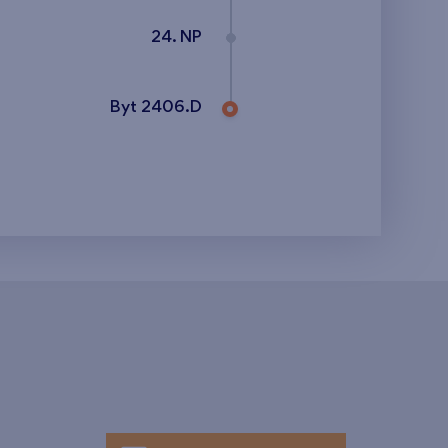
24. NP
Byt 2406.D