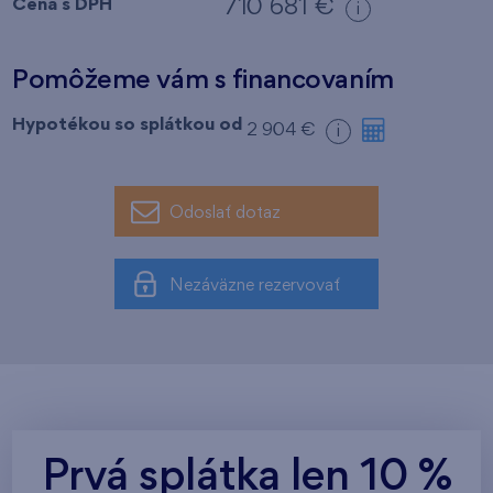
Cena s DPH
710 681 €
i
Pomôžeme vám s financovaním
Hypotékou so splátkou od
2 904 €
i
Odoslať dotaz
Nezáväzne rezervovať
Prvá splátka len 10 %