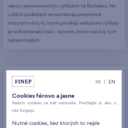
nápoj s panoramatickým výhľadom na Bratislavu. Na
vyšších podlažiach sa nachádzajú priestranné
mezonetové byty, ktoré ponúkajú exkluzívne výhľady
aj na Bratislavský hrad – bývanie, ktoré osloví aj tých
najnáročnejších.
Galéria
SK
|
EN
Cookies férovo a jasne
Všetky fotografie
Vizualizácia domu
Našich cookies sa báť nemusíte. Prečítajte si, ako u
nás fungujú.
Galéria lokality
Postup výstavby
Nutné cookies, bez ktorých to nejde