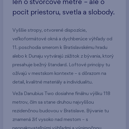
len o štvorcové metre – ale o
pocit priestoru, svetla a slobody.
Vyššie stropy, otvorené dispozície,
veľkoformátové okná a dychberúce výhľady od
11. poschodia smerom k Bratislavskému hradu
alebo k Dunaju vytvárajú zážitok z bývania, ktorý
presahuje bežný štandard. Loftové princípy tu
ožívajú v mestskom kontexte – s dôrazom na
detail, kvalitné materiály a individualitu.
Veža Danubius Two dosiahne finálnu výšku 118
metrov, čím sa stane druhou najvyššou
rezidenčnou budovou v Bratislave. Bývanie tu
znamená žiť vysoko nad mestom – s
neopakovateľnými výhľadmi a výnimočnou