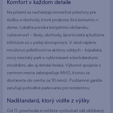
Komfort v každom detaile
Na prízemí sa nachádzajú komerčné priestory pre
služby a obchody, ktoré podporia živú komunitu v
dome. Lokalita ponúka kompletnú občiansku
vybavenosť – školy, obchody, športoviská aj kultúrne
inštitúcie sú v pešej dostupnosti. V okolí nájdete
množstvo príležitostí na aktívny oddych – kúpaliská,
nový mestský park s cyklotrasami a korčuliarskymi
chodníkmi, ako aj detské ihriská. Výborné spojenie s
centrom mesta zabezpečuje MHD, ktorou sa
dostanete do centra za 10 minút. Podzemné garáže
zaručujú pohodlné parkovanie pre rezidentov.
Nadštandard, ktorý vidíte z výšky
Od 11. poschodia si môžete vychutnať váš obľúbený