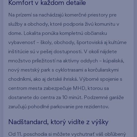
Komfort v každom detaile
Na prízemí sa nachádzajú komerčné priestory pre
služby a obchody, ktoré podporia živú komunitu v
dome. Lokalita ponúka kompletnú občiansku
vybavenosť – školy, obchody, športoviská aj kultúrne
inštitúcie sú v pešej dostupnosti. V okolí nájdete
množstvo príležitostí na aktívny oddych – kúpaliská,
nový mestský park s cyklotrasami a korčuliarskymi
chodníkmi, ako aj detské ihriská. Výborné spojenie s
centrom mesta zabezpečuje MHD, ktorou sa
dostanete do centra za 10 minút. Podzemné garáže
zaručujú pohodlné parkovanie pre rezidentov.
Nadštandard, ktorý vidíte z výšky
Od 11. poschodia si môžete vychutnať váš obľúbený