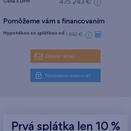
Cena s DPH
475 243 €
i
Pomôžeme vám s financovaním
Hypotékou so splátkou od
1 942 €
i
Odoslať dotaz
Nezáväzne rezervovať
Prvá splátka len 10 %