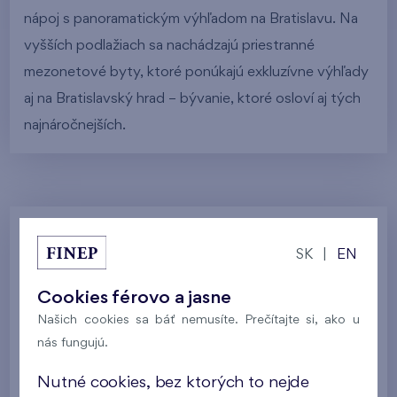
nápoj s panoramatickým výhľadom na Bratislavu. Na
vyšších podlažiach sa nachádzajú priestranné
mezonetové byty, ktoré ponúkajú exkluzívne výhľady
aj na Bratislavský hrad – bývanie, ktoré osloví aj tých
najnáročnejších.
Galéria
SK
|
EN
Cookies férovo a jasne
Všetky fotografie
Vizualizácia domu
Našich cookies sa báť nemusíte. Prečítajte si, ako u
nás fungujú.
Galéria lokality
Postup výstavby
Nutné cookies, bez ktorých to nejde