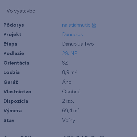
Vo výstavbe
Pôdorys
na stiahnutie
Projekt
Danubius
Etapa
Danubius Two
Podlažie
29. NP
Orientácia
SZ
Lodžia
8,9 m
2
Garáž
Áno
Vlastníctvo
Osobné
Dispozícia
2 izb.
Výmera
69,4 m
2
Stav
Voľný