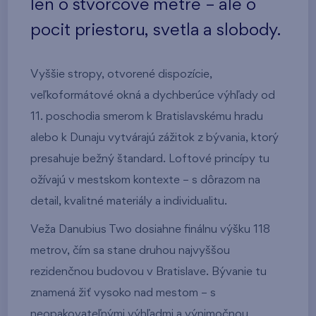
len o štvorcové metre – ale o
pocit priestoru, svetla a slobody.
Vyššie stropy, otvorené dispozície,
veľkoformátové okná a dychberúce výhľady od
11. poschodia smerom k Bratislavskému hradu
alebo k Dunaju vytvárajú zážitok z bývania, ktorý
presahuje bežný štandard. Loftové princípy tu
ožívajú v mestskom kontexte – s dôrazom na
detail, kvalitné materiály a individualitu.
Veža Danubius Two dosiahne finálnu výšku 118
metrov, čím sa stane druhou najvyššou
rezidenčnou budovou v Bratislave. Bývanie tu
znamená žiť vysoko nad mestom – s
neopakovateľnými výhľadmi a výnimočnou