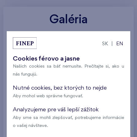
Galéria
Všetky fotografie
Vizualizácia projektu
SK
|
EN
Služby a vybavenie
Okolitá príroda
Cookies férovo a jasne
Našich cookies sa báť nemusíte. Prečítajte si, ako u
nás fungujú.
Nutné cookies, bez ktorých to nejde
Aby mohol web správne fungovať.
Analyzujeme pre váš lepší zážitok
Aby sme sa mohli zlepšovať, potrebujeme informácie
o vašej návšteve.