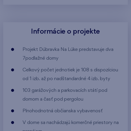
Informácie o projekte
Projekt Dúbravka Na Lúke predstavuje dva
7podlažné domy
Celkový počet jednotiek je 108 s dispozíciou
od 1 izb. až po nadštandardné 4 izb. byty
103 garážových a parkovacích státí pod
domom a časť pod pergolou
Plnohodnotná občianska vybavenosť
V dome sa nachádzajú komerčné priestory na