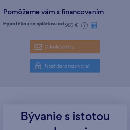
Pomôžeme vám s financovaním
Hypotékou so splátkou od
983 €
i
Odoslať dotaz
Nezáväzne rezervovať
Bývanie s istotou