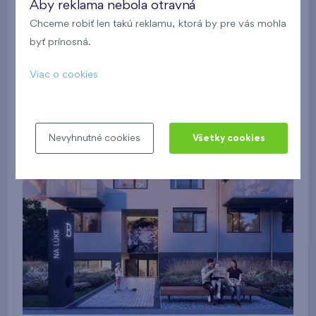
Aby reklama nebola otravná
Chceme robiť len takú reklamu, ktorá by pre vás mohla
byť prínosná.
Viac o cookies
Nevyhnutné cookies
Všetky cookies