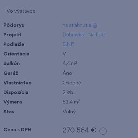
Vo výstavbe
Pôdorys
na stiahnutie
Projekt
Dúbravka - Na Lúke
Podlažie
5.NP
Orientácia
V
Balkón
4,4 m
2
Garáž
Áno
Vlastníctvo
Osobné
Dispozícia
2 izb.
Výmera
53,4 m
2
Stav
Voľný
Cena s DPH
270 564 €
i