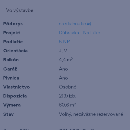
Vo výstavbe
Pôdorys
na stiahnutie
Projekt
Dúbravka - Na Lúke
Podlažie
6.NP
Orientácia
J, V
Balkón
4,4 m
2
Garáž
Áno
Pivnica
Áno
Vlastníctvo
Osobné
Dispozícia
2(3) izb.
Výmera
60,6 m
2
Stav
Voľný, nezáväzne rezervované