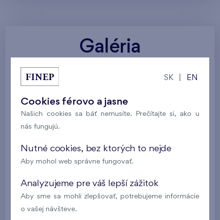
Galéria
SK
|
EN
Všetky fotografie
Vizualizácia projektu
Cookies férovo a jasne
Služby a vybavenie
Okolitá príroda
Našich cookies sa báť nemusíte. Prečítajte si, ako u
nás fungujú.
Nutné cookies, bez ktorých to nejde
Aby mohol web správne fungovať.
Analyzujeme pre váš lepší zážitok
Aby sme sa mohli zlepšovať, potrebujeme informácie
o vašej návšteve.