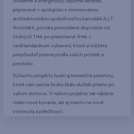
Moderné a energeticky úsporné riešenie,
pripravené v spolupráci s renomovanou
architektonickou spoločnosťou kancelárií A.LT
Architekti, ponúka premyslené dispozície od
útulných 1+kk po priestranné 4+kk v
nadštandardnom vybavení, ktoré si môžete
prispôsobiť presne podľa vašich potrieb a
predstáv.
Súčasťou projektu budú aj komerčné priestory,
ktoré vám zaistia širokú škálu služieb priamo pri
vašom domove. V našom projekte tak nájdete
nielen nové bývanie, ale aj miesto na nové
stretnutia a príležitosti.