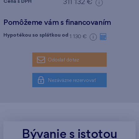
Cena s DPH
311 132 €
i
Pomôžeme vám s financovaním
Hypotékou so splátkou od
1 130 €
i
Odoslať dotaz
Nezáväzne rezervovať
Bývanie s istotou