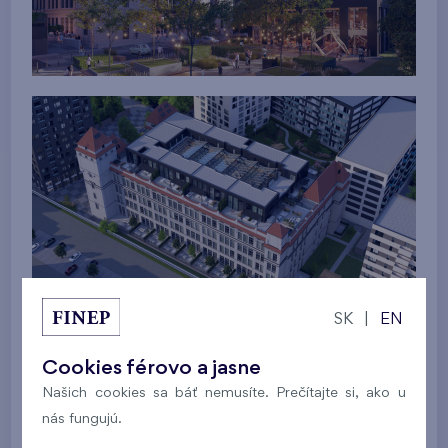
SK
|
EN
Cookies férovo a jasne
Našich cookies sa báť nemusíte. Prečítajte si, ako u
nás fungujú.