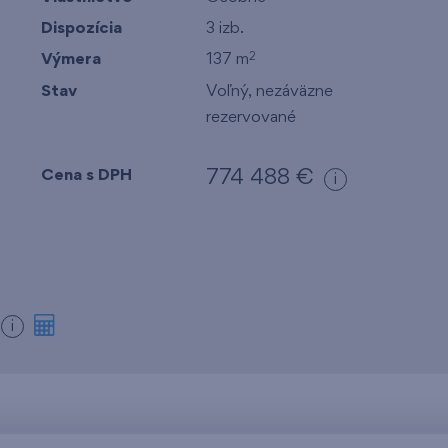
Dispozícia
3 izb.
Výmera
137 m
2
Stav
Voľný, nezáväzne
rezervované
Cena s DPH
774 488 €
i
m
i