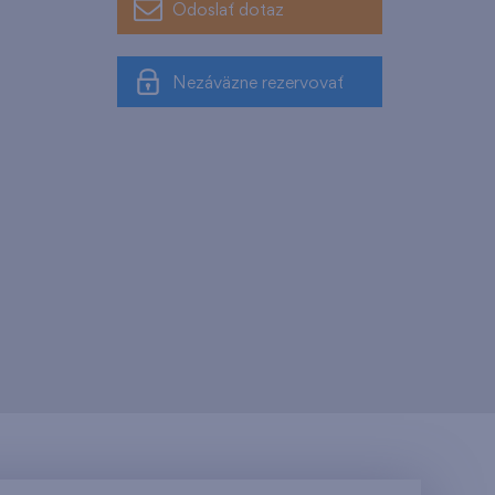
Odoslať dotaz
Nezáväzne rezervovať