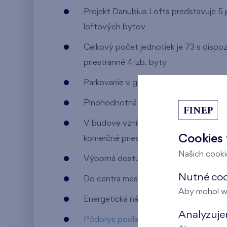
Projekt Danubius Lofts predstavuje 5
loftových bytov
Celkový počet jednotiek je 73 s dispozí
priestranné 4 izb. byty
Parkovanie v garážach pod domom
Plnohodnotná občianska vybavenosť
V budove vzniknú priestory pre reštaur
Cookies 
komerčné priestory na prenájom
Našich cookie
Výborná dostupnosť MHD
Nutné coo
Do centra mesta 10 minút
Aby mohol w
Energetická náročnosť B
Analyzujem
Pôdorys podlažia