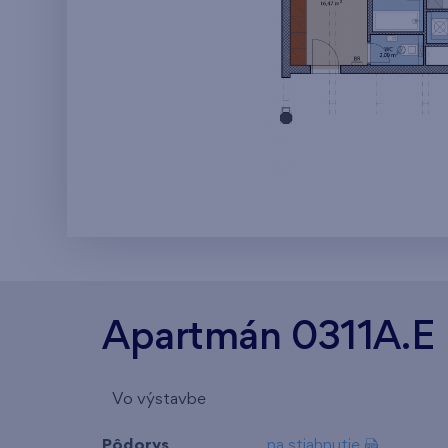
Apartmán 0311A.E
Vo výstavbe
Pôdorys
na stiahnutie