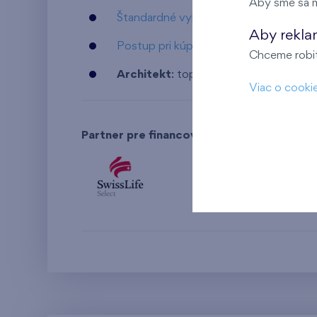
Aby sme sa m
Štandardné vybavenie bytu
Aby rekla
Postup pri kúpe bytu a jeho financova
Chceme robiť 
Architekt
: topinka architekti s.r.o.
Viac o cooki
Partner pre financovanie bývania: