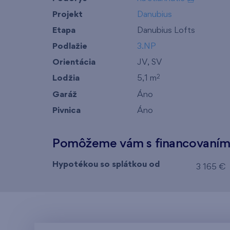
Projekt
Danubius
Etapa
Danubius Lofts
Podlažie
3.NP
Orientácia
JV, SV
Lodžia
5,1 m
2
Garáž
Áno
Pivnica
Áno
Pomôžeme vám s financovaní
Hypotékou so splátkou od
3 165 €