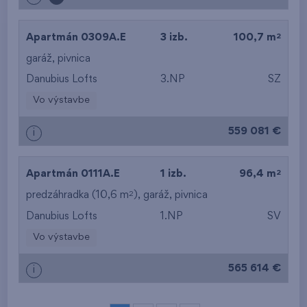
2
Apartmán 0309A.E
3 izb.
100,7 m
garáž
,
pivnica
Danubius Lofts
3.NP
SZ
Vo výstavbe
559 081 €
i
2
Apartmán 0111A.E
1 izb.
96,4 m
2
predzáhradka (10,6 m
),
garáž
,
pivnica
Danubius Lofts
1.NP
SV
Vo výstavbe
565 614 €
i