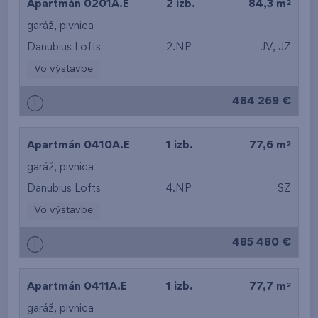
2
Apartmán 0201A.E
2 izb.
84,3 m
garáž
,
pivnica
Danubius Lofts
2.NP
JV, JZ
Vo výstavbe
484 269 €
i
2
Apartmán 0410A.E
1 izb.
77,6 m
garáž
,
pivnica
Danubius Lofts
4.NP
SZ
Vo výstavbe
485 480 €
i
2
Apartmán 0411A.E
1 izb.
77,7 m
garáž
,
pivnica