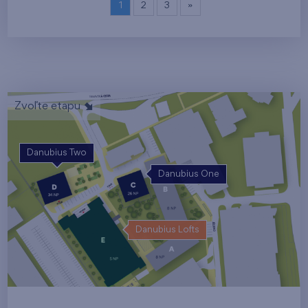
1
2
3
»
Zvoľte etapu
Danubius Two
Danubius One
Danubius Lofts