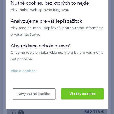
Nutné cookies, bez ktorých to nejde
Aby mohol web správne fungovať.
508 704 €
i
Analyzujeme pre váš lepší zážitok
2
Apartmán 0308A.E
2 izb.
91 m
Aby sme sa mohli zlepšovať, potrebujeme informácie
garáž
,
pivnica
o vašej návšteve.
Danubius Lofts
3.NP
JZ
Aby reklama nebola otravná
Vo výstavbe
Chceme robiť len takú reklamu, ktorá by pre vás mohla
byť prínosná.
522 638 €
i
Viac o cookies
2
Apartmán 0209A.E
3 izb.
100,1 m
garáž
,
pivnica
Danubius Lofts
2.NP
SZ
Nevyhnutné cookies
Všetky cookies
Vo výstavbe
542 718 €
i
N