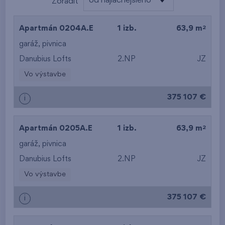
od najlacnejšieho
Zoradiť
od najlacnejšieho
2
Apartmán 0204A.E
1 izb.
63,9 m
od najdrahšieho
garáž
,
pivnica
Danubius Lofts
2.NP
JZ
od najmenšej výmery
Vo výstavbe
od najväčšej výmery
375 107 €
i
od najmenšej
dispozície
2
Apartmán 0205A.E
1 izb.
63,9 m
od najväčšej
garáž
,
pivnica
Danubius Lofts
2.NP
JZ
dispozície
Vo výstavbe
od najnižšieho
375 107 €
i
podlažia