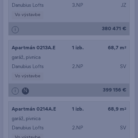
Danubius Lofts
3.NP
JZ
Vo výstavbe
380 471 €
i
2
Apartmán 0213A.E
1 izb.
68,7 m
garáž
,
pivnica
Danubius Lofts
2.NP
SV
Vo výstavbe
399 156 €
i
N
2
Apartmán 0214A.E
1 izb.
68,9 m
garáž
,
pivnica
Danubius Lofts
2.NP
SV
Vo výstavbe