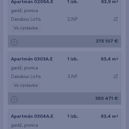
od najvyššieho
2
Apartmán 0206A.E
1 izb.
63,9 m
garáž
,
pivnica
podlažia
Danubius Lofts
2.NP
JZ
Vo výstavbe
375 107 €
i
2
Apartmán 0303A.E
1 izb.
63,4 m
garáž
,
pivnica
Danubius Lofts
3.NP
JZ
Vo výstavbe
380 471 €
i
2
Apartmán 0304A.E
1 izb.
63,4 m
garáž
,
pivnica