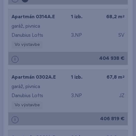
2
Apartmán 0314A.E
1 izb.
68,2 m
garáž
,
pivnica
Danubius Lofts
3.NP
SV
Vo výstavbe
404 938 €
i
2
Apartmán 0302A.E
1 izb.
67,8 m
garáž
,
pivnica
Danubius Lofts
3.NP
JZ
Vo výstavbe
406 819 €
i