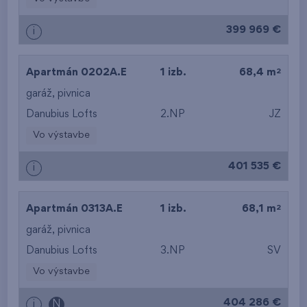
399 969 €
i
2
Apartmán 0202A.E
1 izb.
68,4 m
garáž
,
pivnica
Danubius Lofts
2.NP
JZ
Vo výstavbe
401 535 €
i
2
Apartmán 0313A.E
1 izb.
68,1 m
garáž
,
pivnica
Danubius Lofts
3.NP
SV
Vo výstavbe
404 286 €
i
N