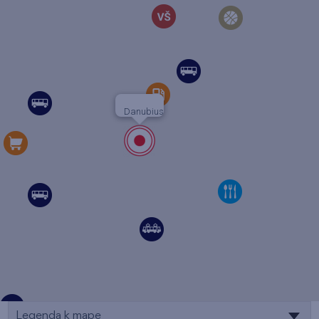
Danubius
Legenda k mape