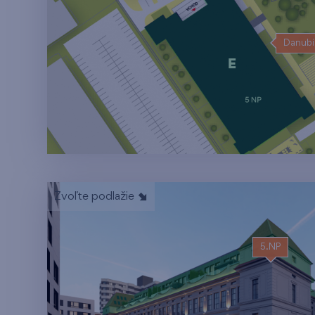
Danubi
Zvoľte podlažie
5.NP