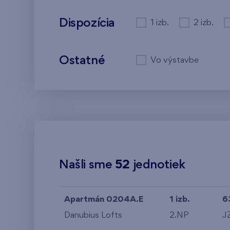
Dispozícia
1 izb.
2 izb.
Ostatné
Vo výstavbe
Našli sme
52
jednotiek
Apartmán 0204A.E
1 izb.
6
Danubius Lofts
2.NP
J