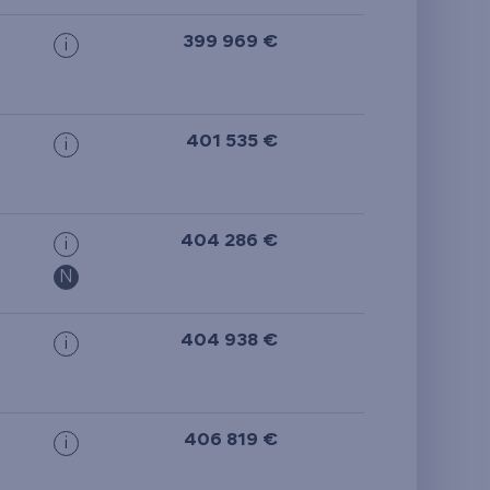
399 969 €
i
401 535 €
i
404 286 €
i
N
404 938 €
i
406 819 €
i