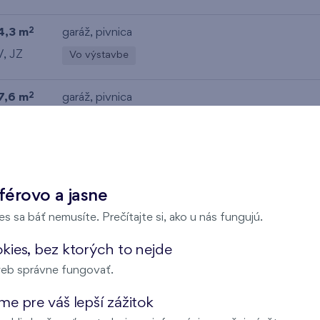
4,3 m
garáž
,
pivnica
2
V, JZ
Vo výstavbe
7,6 m
garáž
,
pivnica
2
Z
Vo výstavbe
7,7 m
garáž
,
pivnica
2
Z
Vo výstavbe
férovo a jasne
s sa báť nemusíte. Prečítajte si, ako u nás fungujú.
5,7 m
garáž
,
pivnica
2
kies, bez ktorých to nejde
V, JZ
Vo výstavbe
eb správne fungovať.
0,6 m
garáž
,
pivnica
2
e pre váš lepší zážitok
Z
Vo výstavbe