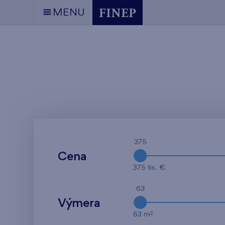
MENU
375
Cena
375 tis. €
63
Výmera
2
63 m