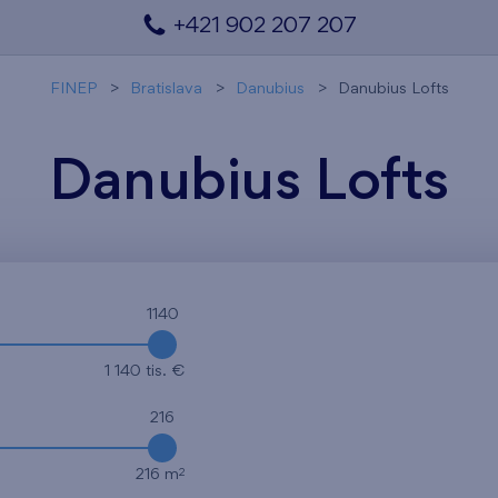
+421 902 207 207
FINEP
Bratislava
Danubius
Danubius Lofts
Danubius Lofts
1140
1 140 tis. €
216
2
216 m