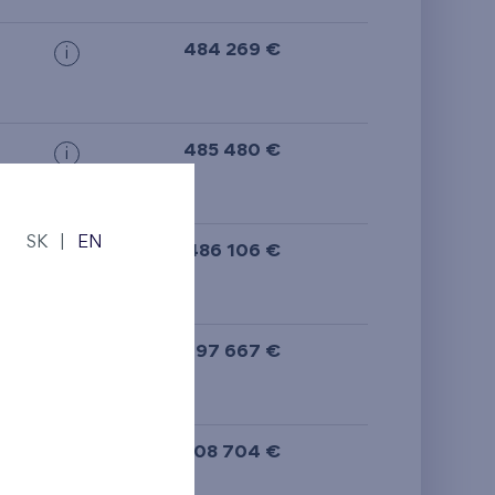
484 269 €
i
485 480 €
i
SK
|
EN
486 106 €
i
497 667 €
i
508 704 €
i