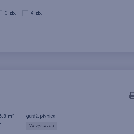
3 izb.
4 izb.
3,9 m
garáž
,
pivnica
2
Z
Vo výstavbe