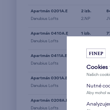
Apartmán 0201A.E
2 izb.
8
Danubius Lofts
2.NP
J
Apartmán 0410A.E
1 izb.
7
Danubius Lofts
4.NP
S
Apartmán 0411A.E
1 izb.
7
Danubius Lofts
4.NP
S
Cookies 
Našich cookie
Apartmán 0301A.E
2 izb.
8
Nutné coo
Danubius Lofts
3.NP
J
Aby mohol w
Apartmán 0208A.E
2 izb.
9
Analyzujem
Danubius Lofts
2.NP
J