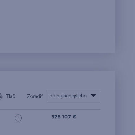
od najlacnejšieho
Tlač
Zoradiť
od najlacnejšieho
375 107 €
i
od najdrahšieho
od najmenšej výmery