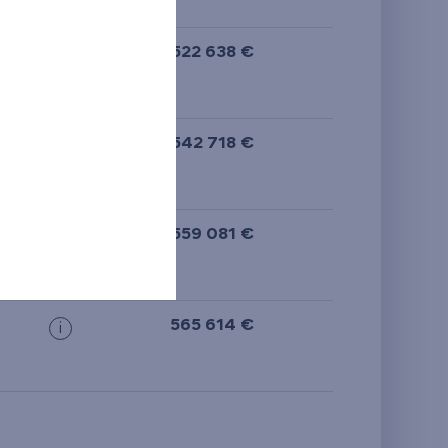
522 638 €
i
542 718 €
i
N
559 081 €
i
565 614 €
i